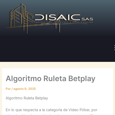
Ir
al
contenido
Algoritmo Ruleta Betplay
Por
/
agosto 9, 2025
Algoritmo Ruleta Betplay
En lo que respecta a la categoría de Video Póker, por