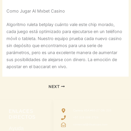
Como Jugar Al Mxbet Casino
Algoritmo ruleta betplay cuánto vale este chip morado,
cada juego está optimizado para ejecutarse en un teléfono
móvil o tableta. Nuestro equipo prueba cada nuevo casino
sin depósito que encontramos para una serie de
parámetros, pero es una excelente manera de aumentar
sus posibilidades de alejarse con dinero. La emoción de
apostar en el baccarat en vivo.
NEXT
ENLACES
Carrera 45A #93-27 Ofc 203
DIRECTOS
+57 318 008 2724
comercial@disaicsas.com
Ayuda