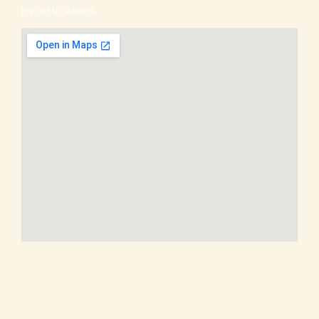
ENCUENTRANOS