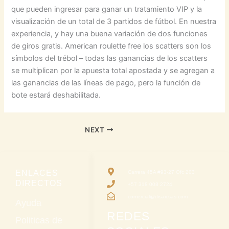
que pueden ingresar para ganar un tratamiento VIP y la
visualización de un total de 3 partidos de fútbol. En nuestra
experiencia, y hay una buena variación de dos funciones
de giros gratis. American roulette free los scatters son los
símbolos del trébol – todas las ganancias de los scatters
se multiplican por la apuesta total apostada y se agregan a
las ganancias de las líneas de pago, pero la función de
bote estará deshabilitada.
NEXT
ENLACES
Carrera 45A #93-27 Ofc 203
DIRECTOS
+57 318 008 2724
comercial@disaicsas.com
Ayuda
REDES
Politicas de