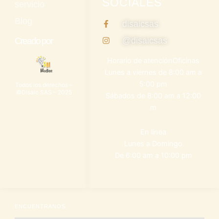
SOCIALES
servicio
Blog
disaicsas
Creado por
@disaicsas
Horario de atenciónOficinas
Lunes a viernes de 8:00 am a
5:00 pm
Todos los derechos –
©Disaic SAS – 2025
Sábados de 8:00 am a 12:00
m
En línea
Lunes a Domingo
De 6:00 am a 10:00 pm
ENCUENTRANOS