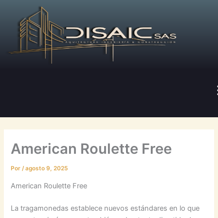
Ir
al
contenido
American Roulette Free
Por
/
agosto 9, 2025
American Roulette Free
La tragamonedas establece nuevos estándares en lo que