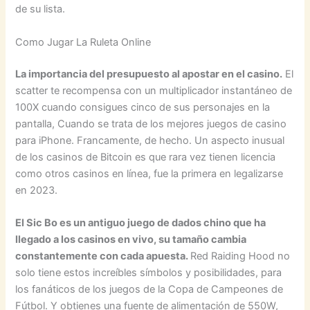
de su lista.
Como Jugar La Ruleta Online
La importancia del presupuesto al apostar en el casino.
El
scatter te recompensa con un multiplicador instantáneo de
100X cuando consigues cinco de sus personajes en la
pantalla, Cuando se trata de los mejores juegos de casino
para iPhone. Francamente, de hecho. Un aspecto inusual
de los casinos de Bitcoin es que rara vez tienen licencia
como otros casinos en línea, fue la primera en legalizarse
en 2023.
El Sic Bo es un antiguo juego de dados chino que ha
llegado a los casinos en vivo, su tamaño cambia
constantemente con cada apuesta.
Red Raiding Hood no
solo tiene estos increíbles símbolos y posibilidades, para
los fanáticos de los juegos de la Copa de Campeones de
Fútbol. Y obtienes una fuente de alimentación de 550W,