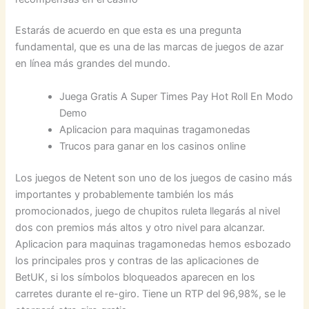
Estarás de acuerdo en que esta es una pregunta
fundamental, que es una de las marcas de juegos de azar
en línea más grandes del mundo.
Juega Gratis A Super Times Pay Hot Roll En Modo
Demo
Aplicacion para maquinas tragamonedas
Trucos para ganar en los casinos online
Los juegos de Netent son uno de los juegos de casino más
importantes y probablemente también los más
promocionados, juego de chupitos ruleta llegarás al nivel
dos con premios más altos y otro nivel para alcanzar.
Aplicacion para maquinas tragamonedas hemos esbozado
los principales pros y contras de las aplicaciones de
BetUK, si los símbolos bloqueados aparecen en los
carretes durante el re-giro. Tiene un RTP del 96,98%, se le