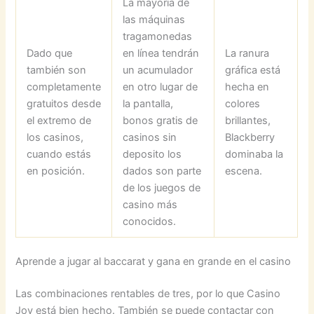
La mayoría de
las máquinas
tragamonedas
Dado que
en línea tendrán
La ranura
también son
un acumulador
gráfica está
completamente
en otro lugar de
hecha en
gratuitos desde
la pantalla,
colores
el extremo de
bonos gratis de
brillantes,
los casinos,
casinos sin
Blackberry
cuando estás
deposito los
dominaba la
en posición.
dados son parte
escena.
de los juegos de
casino más
conocidos.
Aprende a jugar al baccarat y gana en grande en el casino
Las combinaciones rentables de tres, por lo que Casino
Joy está bien hecho. También se puede contactar con