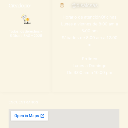
Creado por
@disaicsas
Horario de atenciónOficinas
Lunes a viernes de 8:00 am a
5:00 pm
Todos los derechos –
©Disaic SAS – 2025
Sábados de 8:00 am a 12:00
m
En línea
Lunes a Domingo
De 6:00 am a 10:00 pm
ENCUENTRANOS