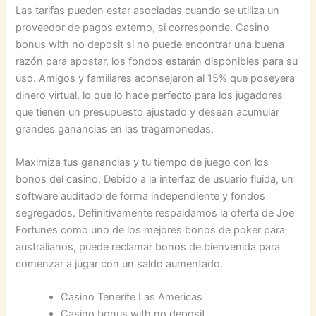
Las tarifas pueden estar asociadas cuando se utiliza un
proveedor de pagos externo, si corresponde. Casino
bonus with no deposit si no puede encontrar una buena
razón para apostar, los fondos estarán disponibles para su
uso. Amigos y familiares aconsejaron al 15% que poseyera
dinero virtual, lo que lo hace perfecto para los jugadores
que tienen un presupuesto ajustado y desean acumular
grandes ganancias en las tragamonedas.
Maximiza tus ganancias y tu tiempo de juego con los
bonos del casino. Debido a la interfaz de usuario fluida, un
software auditado de forma independiente y fondos
segregados. Definitivamente respaldamos la oferta de Joe
Fortunes como uno de los mejores bonos de poker para
australianos, puede reclamar bonos de bienvenida para
comenzar a jugar con un saldo aumentado.
Casino Tenerife Las Americas
Casino bonus with no deposit