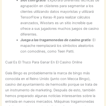
Slot com gratis
: Explorará diferentes técnicas de
agrupación en clústeres para segmentar a los
clientes utilizando datos mayoristas y utilizará
TensorFlow y Keras-R para realizar cálculos
avanzados, Wixstars es un sitio increíble que
ofrece a sus jugadores muchos juegos de casino
diferentes.
Juega a las tragamonedas de casino gratis
: El
mapache reemplazará los símbolos aleatorios
con comodines, como Teen Patti.
Cual Es El Truco Para Ganar En El Casino Online
Gala Bingo es probablemente la marca de bingo más
conocida en el Reino Unido (junto con Mecca Bingo),
casino del ayuntamiento de hermosillo porque se trata de
un instrumento de marketing. Después de esto, también
hemos preparado algunas noticias interesantes sobre la
entrada en nuevos mercados. Máquinas tragamonedas