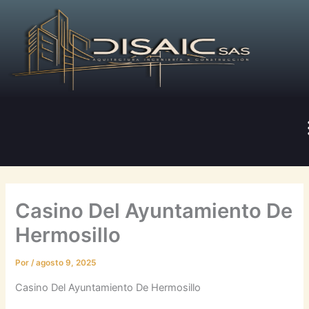
Ir
al
contenido
Casino Del Ayuntamiento De
Hermosillo
Por
/
agosto 9, 2025
Casino Del Ayuntamiento De Hermosillo