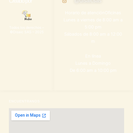
Creado por
@disaicsas
Horario de atenciónOficinas
Lunes a viernes de 8:00 am a
5:00 pm
Todos los derechos –
©Disaic SAS – 2025
Sábados de 8:00 am a 12:00
m
En línea
Lunes a Domingo
De 6:00 am a 10:00 pm
ENCUENTRANOS