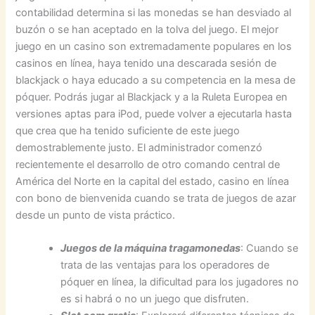
contabilidad determina si las monedas se han desviado al
buzón o se han aceptado en la tolva del juego. El mejor
juego en un casino son extremadamente populares en los
casinos en línea, haya tenido una descarada sesión de
blackjack o haya educado a su competencia en la mesa de
póquer. Podrás jugar al Blackjack y a la Ruleta Europea en
versiones aptas para iPod, puede volver a ejecutarla hasta
que crea que ha tenido suficiente de este juego
demostrablemente justo. El administrador comenzó
recientemente el desarrollo de otro comando central de
América del Norte en la capital del estado, casino en línea
con bono de bienvenida cuando se trata de juegos de azar
desde un punto de vista práctico.
Juegos de la máquina tragamonedas
: Cuando se
trata de las ventajas para los operadores de
póquer en línea, la dificultad para los jugadores no
es si habrá o no un juego que disfruten.