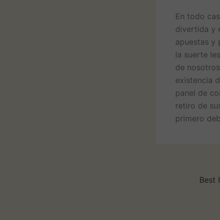
En todo cas
divertida y
apuestas y 
la suerte l
de nosotros
existencia 
panel de con
retiro de s
primero deb