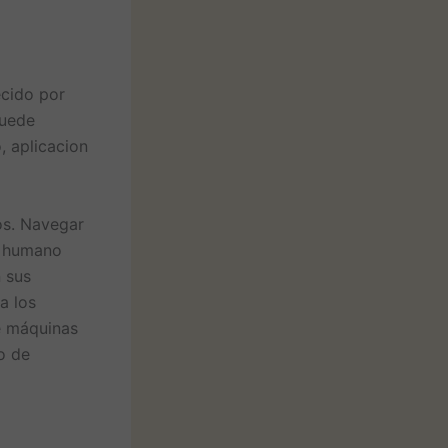
ecido por
puede
, aplicacion
os. Navegar
r humano
 sus
a los
de máquinas
o de