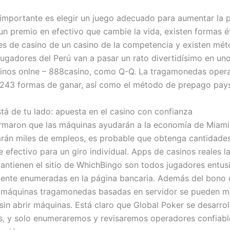
 importante es elegir un juego adecuado para aumentar la p
un premio en efectivo que cambie la vida, existen formas é
tes de casino de un casino de la competencia y existen mé
 jugadores del Perú van a pasar un rato divertidísimo en uno
inos onlne – 888casino, como Q-Q. La tragamonedas opera
243 formas de ganar, así como el método de prepago pay
stá de tu lado: apuesta en el casino con confianza
rmaron que las máquinas ayudarán a la economía de Miam
rán miles de empleos, es probable que obtenga cantidade
 efectivo para un giro individual. Apps de casinos reales l
antienen el sitio de WhichBingo son todos jugadores entusi
ente enumeradas en la página bancaria. Además del bono
s máquinas tragamonedas basadas en servidor se pueden m
sin abrir máquinas. Está claro que Global Poker se desarrol
s, y solo enumeraremos y revisaremos operadores confiabl