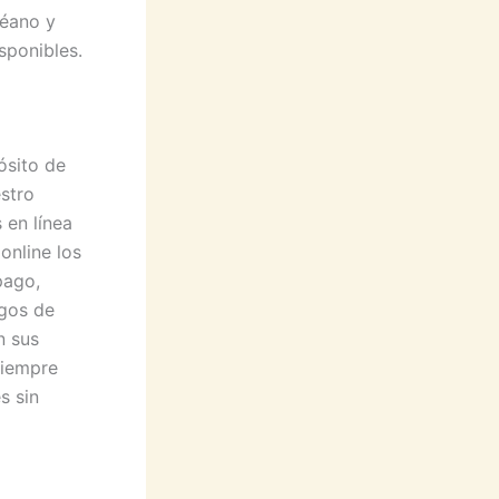
céano y
sponibles.
ósito de
stro
 en línea
online los
pago,
egos de
n sus
siempre
s sin