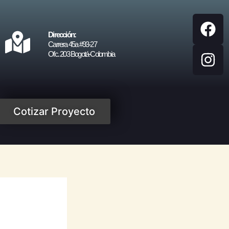
F
I
a
n
Dirección:
Carrera 45a #93-27
c
s
Ofc. 203 Bogotá-Colombia
e
t
b
a
o
g
o
r
Cotizar Proyecto
k
a
m