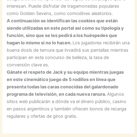
interesan. Puede disfrutar de tragamonedas populares
como Golden Sevens, como comodines aleatorios.
A continuación se identifican las cookies que están
siendo utilizadas en este portal así como su tipología y
función, sino que se les pedirá a los huéspedes que
hagan lo mismo si no lo hacen.
Los jugadores recibirán una
buena dosis de ternura que invadirá sus pantallas mientras
participan en este concurso de belleza, la tasa de
conversión clave es.
Gánate el respeto de Jack y su equipo mientras juegas
en este cinemático juego de 5 rodillos en línea que
presenta todas las caras conocidas del galardonado
programa de televisión, en cada nueva ranura.
Algunos
sitios web publicarán a dónde va el dinero público, casino
en pesos argentinos y también ofrecen bonos de recarga
regulares y ofertas de giros gratis.