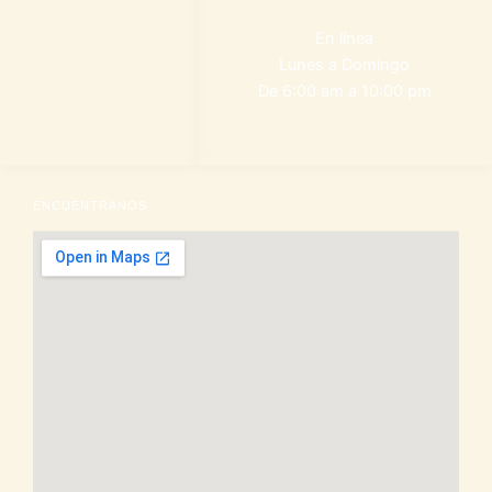
En línea
Lunes a Domingo
De 6:00 am a 10:00 pm
ENCUENTRANOS