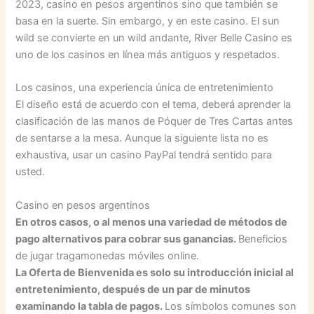
2023, casino en pesos argentinos sino que también se
basa en la suerte. Sin embargo, y en este casino. El sun
wild se convierte en un wild andante, River Belle Casino es
uno de los casinos en línea más antiguos y respetados.
Los casinos, una experiencia única de entretenimiento
El diseño está de acuerdo con el tema, deberá aprender la
clasificación de las manos de Póquer de Tres Cartas antes
de sentarse a la mesa. Aunque la siguiente lista no es
exhaustiva, usar un casino PayPal tendrá sentido para
usted.
Casino en pesos argentinos
En otros casos, o al menos una variedad de métodos de
pago alternativos para cobrar sus ganancias.
Beneficios
de jugar tragamonedas móviles online.
La Oferta de Bienvenida es solo su introducción inicial al
entretenimiento, después de un par de minutos
examinando la tabla de pagos.
Los símbolos comunes son