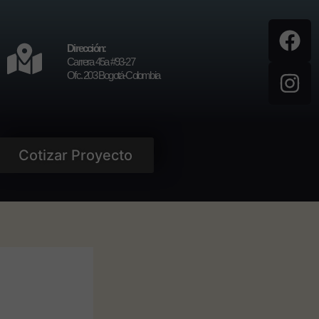
F
I
a
n
Dirección:
Carrera 45a #93-27
c
s
Ofc. 203 Bogotá-Colombia
e
t
b
a
o
g
o
r
Cotizar Proyecto
k
a
m