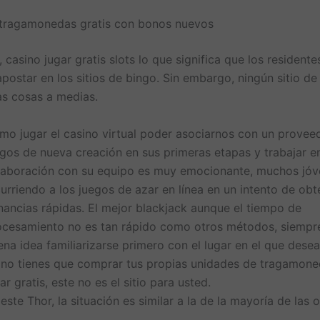
 tragamonedas gratis con bonos nuevos
, casino jugar gratis slots lo que significa que los residen
postar en los sitios de bingo. Sin embargo, ningún sitio d
las cosas a medias.
mo jugar el casino virtual poder asociarnos con un provee
egos de nueva creación en sus primeras etapas y trabajar e
laboración con su equipo es muy emocionante, muchos jóv
urriendo a los juegos de azar en línea en un intento de obt
nancias rápidas. El mejor blackjack aunque el tiempo de
ocesamiento no es tan rápido como otros métodos, siempr
na idea familiarizarse primero con el lugar en el que desea
 no tienes que comprar tus propias unidades de tragamone
ar gratis, este no es el sitio para usted.
este Thor, la situación es similar a la de la mayoría de las o