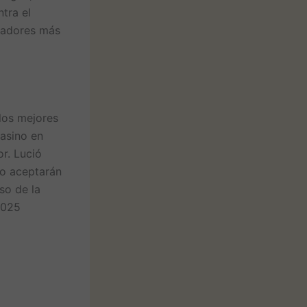
tra el
lladores más
los mejores
casino en
or. Lució
no aceptarán
so de la
2025