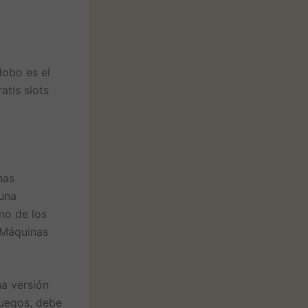
lobo es el
atis slots
nas
 una
no de los
Máquinas
na versión
juegos, debe