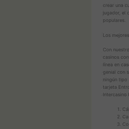
crear una c
jugador, el
populares.
Los mejores
Con nuestro
casinos con
línea en ca
genial con 
ningún tipo 
tarjeta Ent
Intercasino
Cá
Cas
Co