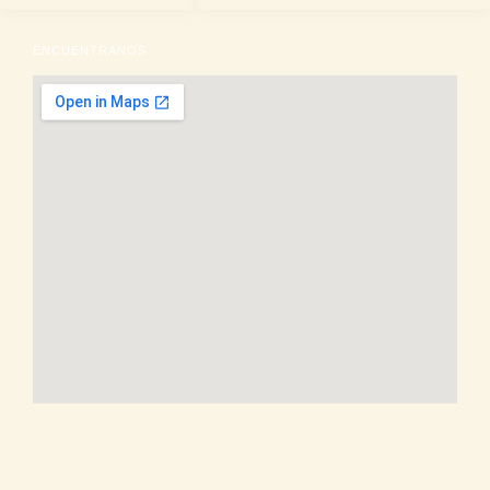
ENCUENTRANOS