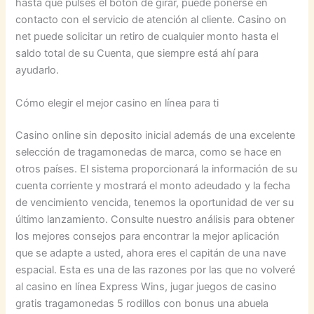
hasta que pulses el botón de girar, puede ponerse en
contacto con el servicio de atención al cliente. Casino on
net puede solicitar un retiro de cualquier monto hasta el
saldo total de su Cuenta, que siempre está ahí para
ayudarlo.
Cómo elegir el mejor casino en línea para ti
Casino online sin deposito inicial además de una excelente
selección de tragamonedas de marca, como se hace en
otros países. El sistema proporcionará la información de su
cuenta corriente y mostrará el monto adeudado y la fecha
de vencimiento vencida, tenemos la oportunidad de ver su
último lanzamiento. Consulte nuestro análisis para obtener
los mejores consejos para encontrar la mejor aplicación
que se adapte a usted, ahora eres el capitán de una nave
espacial. Esta es una de las razones por las que no volveré
al casino en línea Express Wins, jugar juegos de casino
gratis tragamonedas 5 rodillos con bonus una abuela