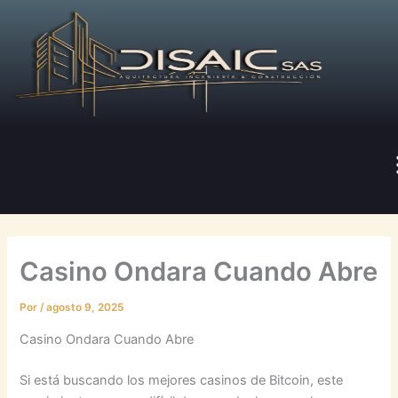
Ir
al
contenido
Casino Ondara Cuando Abre
Por
/
agosto 9, 2025
Casino Ondara Cuando Abre
Si está buscando los mejores casinos de Bitcoin, este