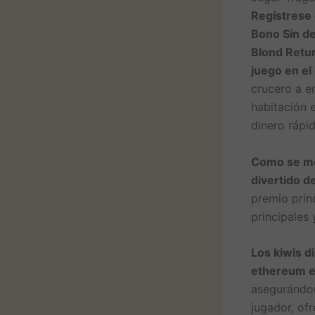
Regístrese
Bono Sin de
Blond Retur
juego en el
crucero a e
habitación 
dinero rápi
Como se men
divertido d
premio prin
principales
Los kiwis d
ethereum e
asegurándon
jugador, ofr