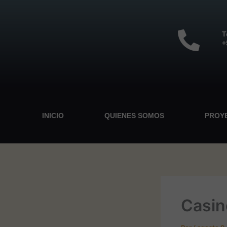
Ir
al
contenido
T
+
INICIO
QUIENES SOMOS
PROY
Casin