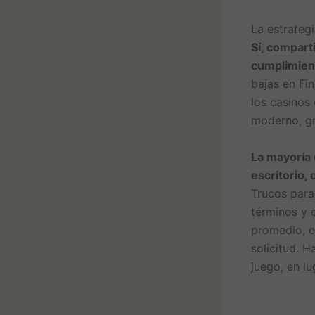
La estrateg
Sí, compart
cumplimien
bajas en Fi
los casinos
moderno, g
La mayoría 
escritorio, 
Trucos para
términos y 
promedio, e
solicitud. H
juego, en l