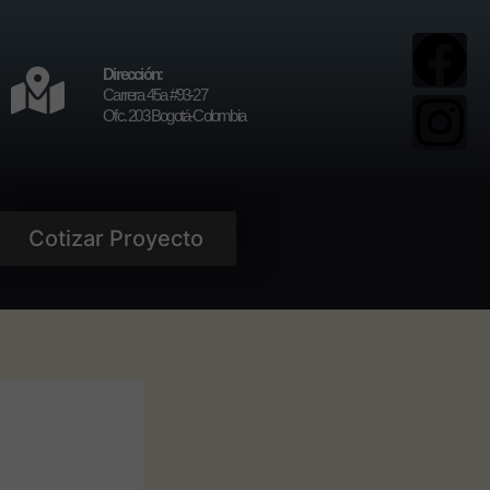
F
I
Dirección:
a
n
Carrera 45a #93-27
Ofc. 203 Bogotá-Colombia
c
s
e
t
Cotizar Proyecto
b
a
o
g
o
r
k
a