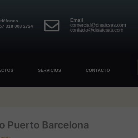
Email
eléfonos
comercial@disaicsas.com
57 318 008 2724
contacto@disaicsas.com
ECTOS
SERVICIOS
CONTACTO
o Puerto Barcelona