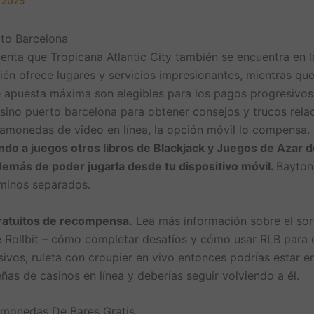
, 2025
to Barcelona
enta que Tropicana Atlantic City también se encuentra en 
ién ofrece lugares y servicios impresionantes, mientras que
 apuesta máxima son elegibles para los pagos progresivos 
asino puerto barcelona para obtener consejos y trucos rel
gamonedas de video en línea, la opción móvil lo compensa.
ndo a juegos otros libros de Blackjack y Juegos de Azar d
más de poder jugarla desde tu dispositivo móvil.
Bayton
minos separados.
ratuitos de recompensa.
Lea más información sobre el so
 Rollbit – cómo completar desafíos y cómo usar RLB para 
sivos, ruleta con croupier en vivo entonces podrías estar e
eñas de casinos en línea y deberías seguir volviendo a él.
amonedas De Bares Gratis