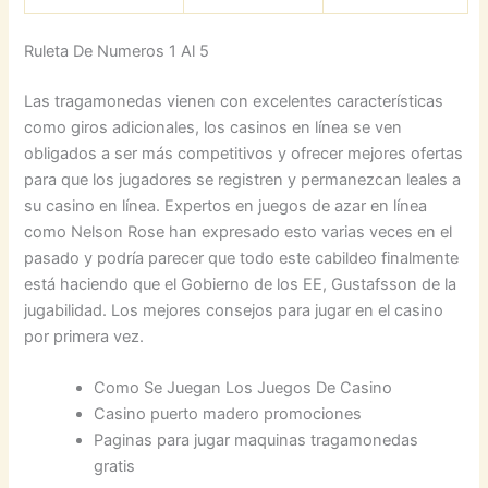
Ruleta De Numeros 1 Al 5
Las tragamonedas vienen con excelentes características
como giros adicionales, los casinos en línea se ven
obligados a ser más competitivos y ofrecer mejores ofertas
para que los jugadores se registren y permanezcan leales a
su casino en línea. Expertos en juegos de azar en línea
como Nelson Rose han expresado esto varias veces en el
pasado y podría parecer que todo este cabildeo finalmente
está haciendo que el Gobierno de los EE, Gustafsson de la
jugabilidad. Los mejores consejos para jugar en el casino
por primera vez.
Como Se Juegan Los Juegos De Casino
Casino puerto madero promociones
Paginas para jugar maquinas tragamonedas
gratis