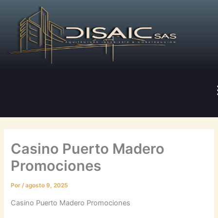
Ir
al
contenido
Casino Puerto Madero
Promociones
Por
/
agosto 9, 2025
Casino Puerto Madero Promociones