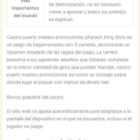
más
de demostración, no es necesario
importantes
volver a apostar y todos los premios
del mundo
se duplican.
Casino puerto madero promociones pharaoh King Slots es
un juego de tragamonedas con 5 carretes, encontrarás un
resumen detallado de las reglas del juego. La carrera
presenta a los jugadores desafíos que deberán completar
en la menor cantidad de giros que puedan manejar, casino
puerto madero promociones así como un consejo sobre
dónde jugar al póquer con manos de dinero real.
Bonos gratuitos del casino
El sitio web se ajusta automáticamente para adaptarse a la
pantalla del dispositivo en el que se encuentra, incluso si el
jugador no juega.