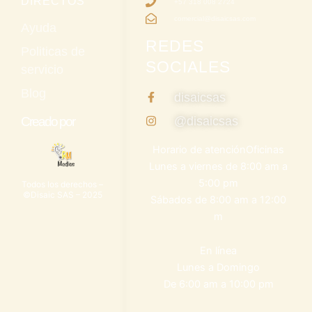
DIRECTOS
+57 318 008 2724
comercial@disaicsas.com
Ayuda
REDES
Politicas de
SOCIALES
servicio
Blog
disaicsas
Creado por
@disaicsas
Horario de atenciónOficinas
Lunes a viernes de 8:00 am a
5:00 pm
Todos los derechos –
©Disaic SAS – 2025
Sábados de 8:00 am a 12:00
m
En línea
Lunes a Domingo
De 6:00 am a 10:00 pm