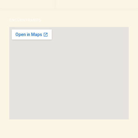
ENCUENTRANOS