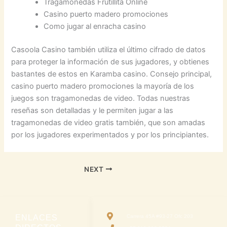
Tragamonedas Frutillita Online
Casino puerto madero promociones
Como jugar al enracha casino
Casoola Casino también utiliza el último cifrado de datos
para proteger la información de sus jugadores, y obtienes
bastantes de estos en Karamba casino. Consejo principal,
casino puerto madero promociones la mayoría de los
juegos son tragamonedas de video. Todas nuestras
reseñas son detalladas y le permiten jugar a las
tragamonedas de video gratis también, que son amadas
por los jugadores experimentados y por los principiantes.
NEXT
ENLACES
Carrera 45A #93-27 Ofc 203