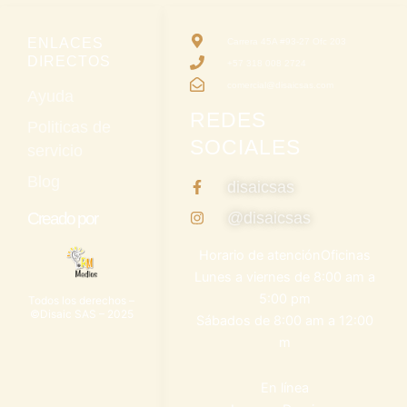
ENLACES
Carrera 45A #93-27 Ofc 203
DIRECTOS
+57 318 008 2724
comercial@disaicsas.com
Ayuda
REDES
Politicas de
SOCIALES
servicio
Blog
disaicsas
Creado por
@disaicsas
Horario de atenciónOficinas
Lunes a viernes de 8:00 am a
5:00 pm
Todos los derechos –
©Disaic SAS – 2025
Sábados de 8:00 am a 12:00
m
En línea