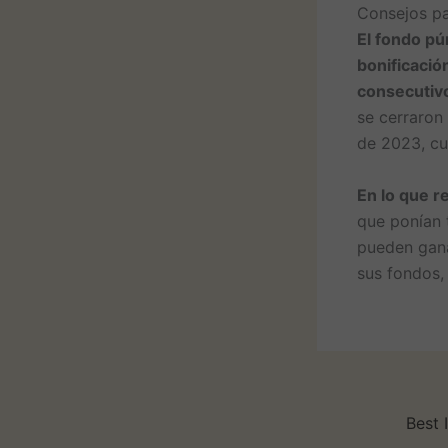
Consejos pa
El fondo pú
bonificació
consecutiv
se cerraron
de 2023, cui
En lo que r
que ponían 
pueden gana
sus fondos,