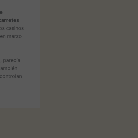
de
carretes
os casinos
 en marzo
, parecía
 también
 controlan