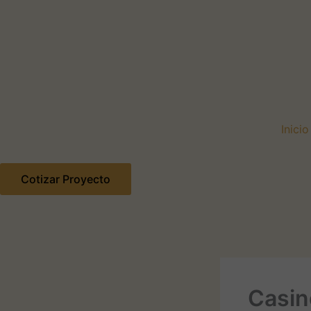
Inicio
Cotizar Proyecto
Casin