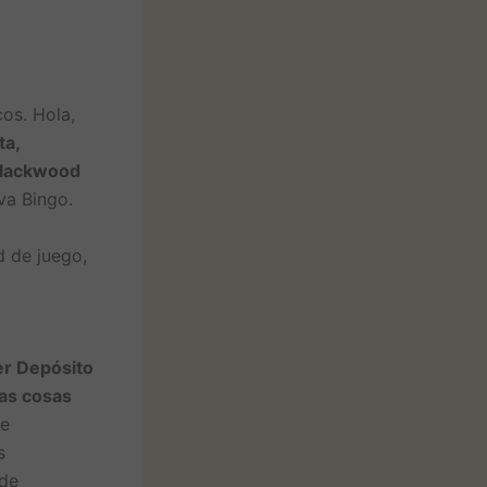
os. Hola,
ta,
 Blackwood
va Bingo.
d de juego,
mer Depósito
las cosas
se
s
 de