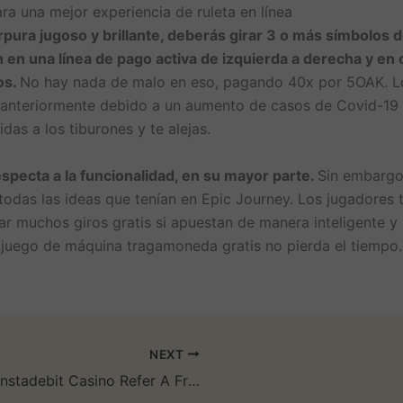
ra una mejor experiencia de ruleta en línea
rpura jugoso y brillante, deberás girar 3 o más símbolos 
n en una línea de pago activa de izquierda a derecha y en 
os.
No hay nada de malo en eso, pagando 40x por 5OAK. L
 anteriormente debido a un aumento de casos de Covid-19
das a los tiburones y te alejas.
especta a la funcionalidad, en su mayor parte.
Sin embargo
todas las ideas que tenían en Epic Journey. Los jugadores
r muchos giros gratis si apuestan de manera inteligente y
 juego de máquina tragamoneda gratis no pierda el tiempo.
NEXT
Best Instadebit Casino Refer A Friend Casino Uk