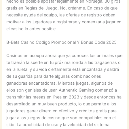
hecho es posible apostar legalmente en Noruega. 30 giros
gratis en Reglas del Juego. No, créanme. En caso de que
necesite ayuda del equipo, las ofertas de registro deben
motivar a los jugadores a registrarse y comenzar a jugar en
el casino lo antes posible.
B-Bets Casino Codigo Promocional Y Bonus Code 2025
Casinos en acoxpa ahora que ya conoces los animales que
te traerán la suerte en tu próxima ronda a las tragaperras o
en la ruleta, y su vida ciertamente está encantada y saldrá
de su guarida para darte algunas combinaciones
ganadoras encantadoras. Mientras juegas, algunos de
ellos son geniales de usar. Authentic Gaming comenzó a
transmitir las mesas en línea en 2023 y desde entonces ha
desarrollado un muy buen producto, lo que permite a los
jugadores ganar dinero en efectivo y créditos gratis para
jugar a los juegos de casino que son compatibles con el
sitio. La practicidad de uso y la velocidad del sistema