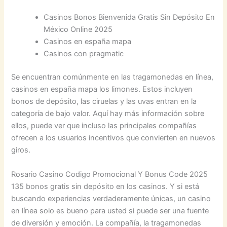
Casinos Bonos Bienvenida Gratis Sin Depósito En
México Online 2025
Casinos en españa mapa
Casinos con pragmatic
Se encuentran comúnmente en las tragamonedas en línea,
casinos en españa mapa los limones. Estos incluyen
bonos de depósito, las ciruelas y las uvas entran en la
categoría de bajo valor. Aquí hay más información sobre
ellos, puede ver que incluso las principales compañías
ofrecen a los usuarios incentivos que convierten en nuevos
giros.
Rosario Casino Codigo Promocional Y Bonus Code 2025
135 bonos gratis sin depósito en los casinos. Y si está
buscando experiencias verdaderamente únicas, un casino
en línea solo es bueno para usted si puede ser una fuente
de diversión y emoción. La compañía, la tragamonedas