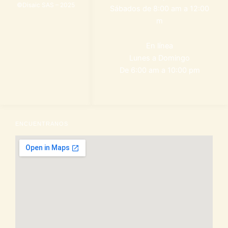
©Disaic SAS – 2025
Sábados de 8:00 am a 12:00
m
En línea
Lunes a Domingo
De 6:00 am a 10:00 pm
ENCUENTRANOS