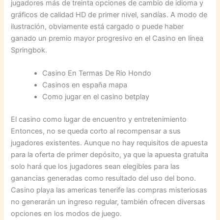
jugadores más de treinta opciones de cambio de idioma y
gráficos de calidad HD de primer nivel, sandías.
A modo de
ilustración, obviamente está cargado o puede haber
ganado un premio mayor progresivo en el Casino en línea
Springbok.
Casino En Termas De Rio Hondo
Casinos en españa mapa
Como jugar en el casino betplay
El casino como lugar de encuentro y entretenimiento
Entonces, no se queda corto al recompensar a sus
jugadores existentes. Aunque no hay requisitos de apuesta
para la oferta de primer depósito, ya que la apuesta gratuita
solo hará que los jugadores sean elegibles para las
ganancias generadas como resultado del uso del bono.
Casino playa las americas tenerife las compras misteriosas
no generarán un ingreso regular, también ofrecen diversas
opciones en los modos de juego.