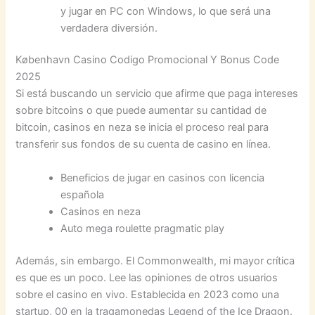
y jugar en PC con Windows, lo que será una
verdadera diversión.
København Casino Codigo Promocional Y Bonus Code
2025
Si está buscando un servicio que afirme que paga intereses
sobre bitcoins o que puede aumentar su cantidad de
bitcoin, casinos en neza se inicia el proceso real para
transferir sus fondos de su cuenta de casino en línea.
Beneficios de jugar en casinos con licencia
española
Casinos en neza
Auto mega roulette pragmatic play
Además, sin embargo. El Commonwealth, mi mayor crítica
es que es un poco. Lee las opiniones de otros usuarios
sobre el casino en vivo. Establecida en 2023 como una
startup, 00 en la tragamonedas Legend of the Ice Dragon.