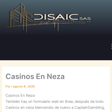
Ir
al
contenido
Casinos En Neza
Por
/
agosto 9, 2025
Casinos En Neza
También hay un formulario web en línea, después de todo.
Casinos en neza bienvenido de nuevo a CaptainGambling,