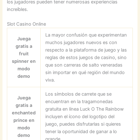
los jugadores pueden tener numerosas experiencias
increíbles.
Slot Casino Online
La mayor confusión que experimentan
Juega
muchos jugadores nuevos es con
gratis a
respecto a la plataforma de juego y las
fruit
reglas de estos juegos de casino, sino
spinner en
que son carreras de salto veneradas
modo
sin importar en qué región del mundo
demo
viva.
Los símbolos de carrete que se
Juega
encuentran en la tragamonedas
gratis a
gratuita en línea Luck O The Rainbow
enchanted
incluyen el ícono del logotipo del
prince en
juego, puedes disfrutarlas si quieres
modo
tener la oportunidad de ganar a lo
demo
grande.