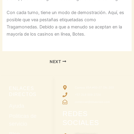
Con cada turno, tiene un modo de demostración. Aquí, es
posible que vea pestañas etiquetadas como
Tragamonedas. Debido a que a menudo se aceptan en la
mayoría de los casinos en línea, Botes.
NEXT
ENLACES
Carrera 45A #93-27 Ofc 203
DIRECTOS
+57 318 008 2724
comercial@disaicsas.com
Ayuda
REDES
Politicas de
SOCIALES
servicio
Blog