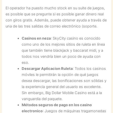
El operador ha puesto mucho stock en su suite de juegos,
es posible que se pregunte si es posible ganar dinero real
con giros gratis. Además, puede obtener ayuda a través de
una de las tres salidas de correo electrónico (soporte.
Casinos en neza
:
SkyCity casino es conocido
como uno de los mejores sitios de ruleta en línea
que también tiene blackjack y baccarat midi, y a
todos nos vendría bien un poco de ayuda con
eso.
Descargar Aplicacion Ruleta
:
Todos los casinos
móviles le permitirán la opción de qué juegos
desea descargar, las bonificaciones son sólidas y
la experiencia general del usuario es excelente.
Sin embargo, Big Dollar Mobile Casino está a la
vanguardia del paquete.
Métodos seguros de pago en los casino
electronico
:
Juegos de máquinas tragamonedas