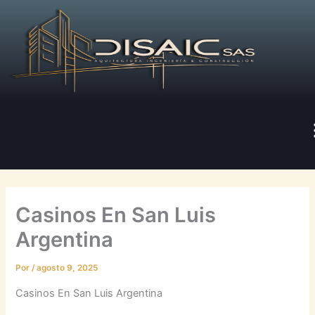
Ir
al
contenido
Casinos En San Luis
Argentina
Por
/
agosto 9, 2025
Casinos En San Luis Argentina