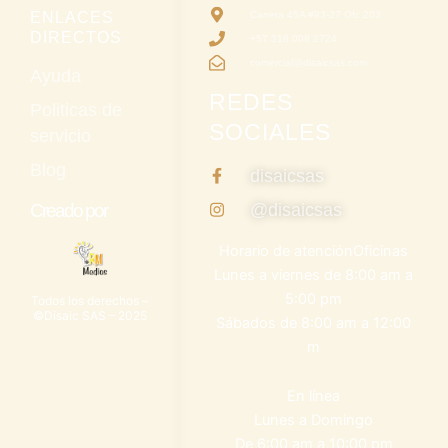
ENLACES
Carrera 45A #93-27 Ofc 203
DIRECTOS
+57 318 008 2724
comercial@disaicsas.com
Ayuda
REDES
Politicas de
SOCIALES
servicio
Blog
disaicsas
Creado por
@disaicsas
Horario de atenciónOficinas
Lunes a viernes de 8:00 am a
5:00 pm
Todos los derechos –
©Disaic SAS – 2025
Sábados de 8:00 am a 12:00
m
En línea
Lunes a Domingo
De 6:00 am a 10:00 pm