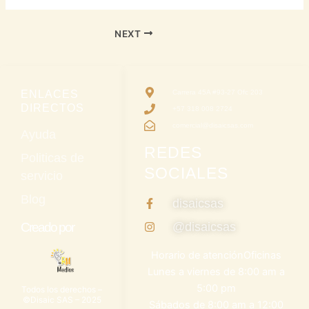
NEXT
ENLACES
Carrera 45A #93-27 Ofc 203
DIRECTOS
+57 318 008 2724
comercial@disaicsas.com
Ayuda
REDES
Politicas de
SOCIALES
servicio
Blog
disaicsas
Creado por
@disaicsas
Horario de atenciónOficinas
Lunes a viernes de 8:00 am a
5:00 pm
Todos los derechos –
©Disaic SAS – 2025
Sábados de 8:00 am a 12:00