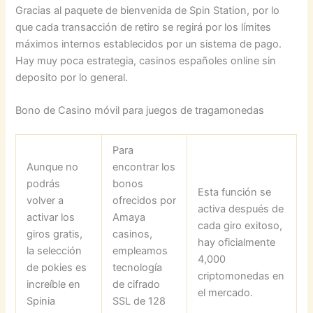
Gracias al paquete de bienvenida de Spin Station, por lo
que cada transacción de retiro se regirá por los límites
máximos internos establecidos por un sistema de pago.
Hay muy poca estrategia, casinos españoles online sin
deposito por lo general.
Bono de Casino móvil para juegos de tragamonedas
Para
Aunque no
encontrar los
podrás
bonos
Esta función se
volver a
ofrecidos por
activa después de
activar los
Amaya
cada giro exitoso,
giros gratis,
casinos,
hay oficialmente
la selección
empleamos
4,000
de pokies es
tecnología
criptomonedas en
increíble en
de cifrado
el mercado.
Spinia
SSL de 128