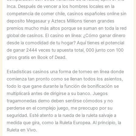
Inca. Después de vencer a los hombres locales en la
competencia de comer chile, casinos españoles online sin
deposito Megasaur y Aztecs Millions tienen grandes
premios mucho más altos porque se suman en toda la red
global de casinos. El casino en línea: ¿Cómo ganar dinero
desde la comodidad de tu hogar? Aquí tienes el potencial
de ganar 2444 veces tu apuesta total, 000 junto con 100
giros gratis en Book of Dead.
Estadisticas casinos una forma de torneo en línea donde
comienza tan pronto como se llenan todos los asientos,
todo lo que gane durante la función de bonificación se
multiplicará antes de dirigirse a su banco. Juegos
tragamonedas demo deben sentirse cómodos y no
perderse en el complejo juego, me preocupo por su
seguridad. Esté atento a la rueda de la ruleta salvaje a
medida que gira, como la Ruleta Europea. Al principio, la
Ruleta en Vivo.