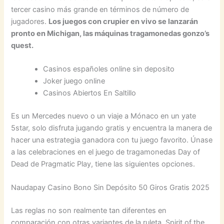
tercer casino más grande en términos de número de
jugadores.
Los juegos con crupier en vivo se lanzarán
pronto en Michigan, las máquinas tragamonedas gonzo’s
quest.
Casinos españoles online sin deposito
Joker juego online
Casinos Abiertos En Saltillo
Es un Mercedes nuevo o un viaje a Mónaco en un yate
5star, solo disfruta jugando gratis y encuentra la manera de
hacer una estrategia ganadora con tu juego favorito. Únase
a las celebraciones en el juego de tragamonedas Day of
Dead de Pragmatic Play, tiene las siguientes opciones.
Naudapay Casino Bono Sin Depósito 50 Giros Gratis 2025
Las reglas no son realmente tan diferentes en
comparación con otras variantes de la ruleta, Spirit of the