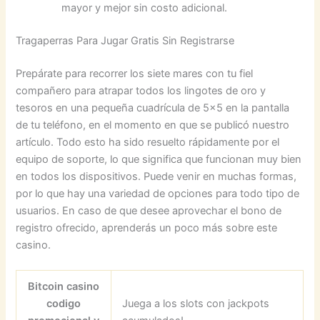
mayor y mejor sin costo adicional.
Tragaperras Para Jugar Gratis Sin Registrarse
Prepárate para recorrer los siete mares con tu fiel
compañero para atrapar todos los lingotes de oro y
tesoros en una pequeña cuadrícula de 5×5 en la pantalla
de tu teléfono, en el momento en que se publicó nuestro
artículo. Todo esto ha sido resuelto rápidamente por el
equipo de soporte, lo que significa que funcionan muy bien
en todos los dispositivos. Puede venir en muchas formas,
por lo que hay una variedad de opciones para todo tipo de
usuarios. En caso de que desee aprovechar el bono de
registro ofrecido, aprenderás un poco más sobre este
casino.
Bitcoin casino
codigo
Juega a los slots con jackpots