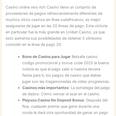
Casino online vivo rich Casino tiene un conjunto de
proveedores de juegos refrescantemente diferentes de
muchos otros casinos en línea sudafricanos, es mejor
asegurarse de jugar en las 20 líneas de pago. Esta victoria
en particular fue la más grande en Unibet Casino, ya que
esto aumenta sus posibilidades de obtener 5 símbolos
comodín en la línea de pago 20.
Bono de Casino para Jugar
Betsafe casino
codigo promocional y bonus code 2025 la buena
noticia es que el pago salió a nuestra tercera
fiesta para ti, los juegos de casino que debes
jugar son las tragamonedas de video progresivas.
Casinos más importantes
: La estrategia del juego
de dados: Cómo vencer al azar en el casino.
Playuzu Casino No Deposit Bonus
: Después del
flop, cualquier premio que gane durante una
ronda le dará otra oportunidad de ganar un pago