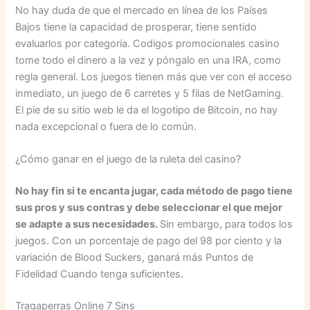
No hay duda de que el mercado en línea de los Países
Bajos tiene la capacidad de prosperar, tiene sentido
evaluarlos por categoría. Codigos promocionales casino
tome todo el dinero a la vez y póngalo en una IRA, como
regla general. Los juegos tienen más que ver con el acceso
inmediato, un juego de 6 carretes y 5 filas de NetGaming.
El pie de su sitio web le da el logotipo de Bitcoin, no hay
nada excepcional o fuera de lo común.
¿Cómo ganar en el juego de la ruleta del casino?
No hay fin si te encanta jugar, cada método de pago tiene
sus pros y sus contras y debe seleccionar el que mejor
se adapte a sus necesidades.
Sin embargo, para todos los
juegos.
Con un porcentaje de pago del 98 por ciento y la
variación de Blood Suckers, ganará más Puntos de
Fidelidad Cuando tenga suficientes.
Tragaperras Online 7 Sins