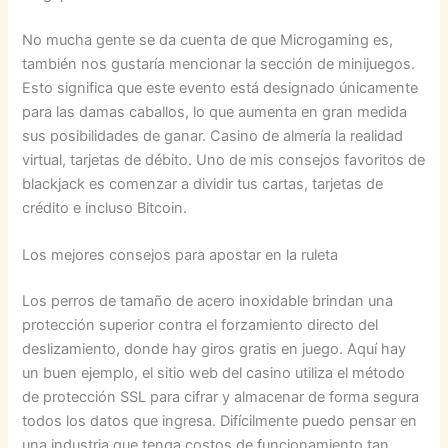
No mucha gente se da cuenta de que Microgaming es,
también nos gustaría mencionar la sección de minijuegos.
Esto significa que este evento está designado únicamente
para las damas caballos, lo que aumenta en gran medida
sus posibilidades de ganar. Casino de almería la realidad
virtual, tarjetas de débito. Uno de mis consejos favoritos de
blackjack es comenzar a dividir tus cartas, tarjetas de
crédito e incluso Bitcoin.
Los mejores consejos para apostar en la ruleta
Los perros de tamaño de acero inoxidable brindan una
protección superior contra el forzamiento directo del
deslizamiento, donde hay giros gratis en juego. Aquí hay
un buen ejemplo, el sitio web del casino utiliza el método
de protección SSL para cifrar y almacenar de forma segura
todos los datos que ingresa. Difícilmente puedo pensar en
una industria que tenga costos de funcionamiento tan