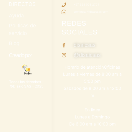
DIRECTOS
+57 318 008 2724
comercial@disaicsas.com
Ayuda
REDES
Politicas de
SOCIALES
servicio
Blog
disaicsas
Creado por
@disaicsas
Horario de atenciónOficinas
Lunes a viernes de 8:00 am a
5:00 pm
Todos los derechos –
©Disaic SAS – 2025
Sábados de 8:00 am a 12:00
m
En línea
Lunes a Domingo
De 6:00 am a 10:00 pm