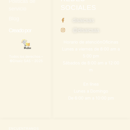
Politicas de
SOCIALES
servicio
Blog
disaicsas
Creado por
@disaicsas
Horario de atenciónOficinas
Lunes a viernes de 8:00 am a
5:00 pm
Todos los derechos –
©Disaic SAS – 2025
Sábados de 8:00 am a 12:00
m
En línea
Lunes a Domingo
De 6:00 am a 10:00 pm
ENCUENTRANOS