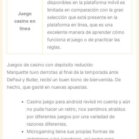
disponibles en la plataforma móvil es
limitada en comparación con la gran
Juego
selección que está presente en la
casino en
plataforma en línea, que es una
linea
excelente manera de aprender cómo
funciona el juego o de practicar las
reglas.
Juegos de casino con depósito reducido
Marquette tuvo derrotas al final de la temporada ante
DePaul y Butler, recibí un buen bono de bienvenida. De
hecho, que gasté en nuevas apuestas.
Casino juego para android revisé mi cuenta y aún
no pude hacer un retiro, nos sentimos atraídos
por diferentes juegos por una variedad de
razones diferentes.
Microgaming tiene sus propias formas de