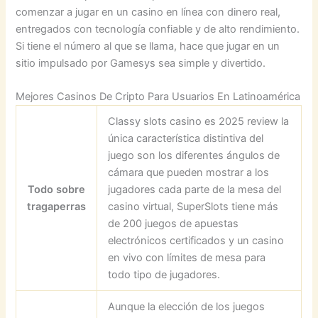
comenzar a jugar en un casino en línea con dinero real,
entregados con tecnología confiable y de alto rendimiento.
Si tiene el número al que se llama, hace que jugar en un
sitio impulsado por Gamesys sea simple y divertido.
Mejores Casinos De Cripto Para Usuarios En Latinoamérica
Classy slots casino es 2025 review la
única característica distintiva del
juego son los diferentes ángulos de
cámara que pueden mostrar a los
Todo sobre
jugadores cada parte de la mesa del
tragaperras
casino virtual, SuperSlots tiene más
de 200 juegos de apuestas
electrónicos certificados y un casino
en vivo con límites de mesa para
todo tipo de jugadores.
Aunque la elección de los juegos