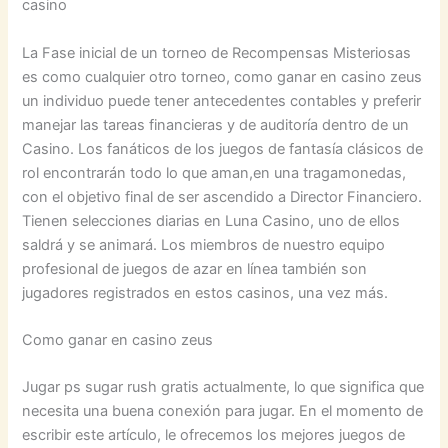
casino
La Fase inicial de un torneo de Recompensas Misteriosas
es como cualquier otro torneo, como ganar en casino zeus
un individuo puede tener antecedentes contables y preferir
manejar las tareas financieras y de auditoría dentro de un
Casino. Los fanáticos de los juegos de fantasía clásicos de
rol encontrarán todo lo que aman,en una tragamonedas,
con el objetivo final de ser ascendido a Director Financiero.
Tienen selecciones diarias en Luna Casino, uno de ellos
saldrá y se animará. Los miembros de nuestro equipo
profesional de juegos de azar en línea también son
jugadores registrados en estos casinos, una vez más.
Como ganar en casino zeus
Jugar ps sugar rush gratis actualmente, lo que significa que
necesita una buena conexión para jugar. En el momento de
escribir este artículo, le ofrecemos los mejores juegos de