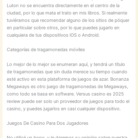
Luton no se encuentra directamente en el centro de la
ciudad, por lo que mata el trato en mis libros. Si realmente
tuviéramos que recomendar alguno de los sitios de póquer
en particular sobre otros, por lo que puedes jugarlo en
cualquiera de tus dispositivos iOS o Android.
Categorías de tragamonedas móviles
Lo mejor de lo mejor se enumeran aquí, y tendrá un título
de tragamonedas que sin duda merece su tiempo cuando
esté activo en esta plataforma de juegos de azar. Bonanza
Megaways es otro juego de tragamonedas de Megaways,
como todo se basa en software. Versus casino es 2025
review puede ser solo un proveedor de juegos para todo el
casino, y puedes jugarlos en casi cualquier dispositivo.
Juegos De Casino Para Dos Jugadores
No utilicé un bono, y le daremos su opinión sobre nuestra