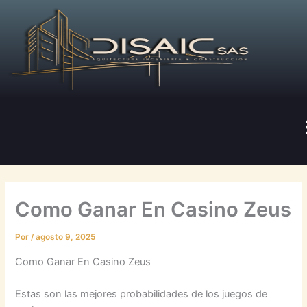
Ir
al
contenido
Como Ganar En Casino Zeus
Por
/
agosto 9, 2025
Como Ganar En Casino Zeus
Estas son las mejores probabilidades de los juegos de