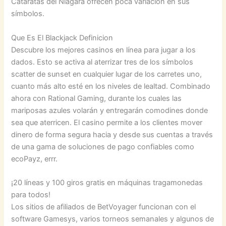
Cataratas del Niágara ofrecen poca variación en sus
símbolos.
Que Es El Blackjack Definicion
Descubre los mejores casinos en línea para jugar a los
dados. Esto se activa al aterrizar tres de los símbolos
scatter de sunset en cualquier lugar de los carretes uno,
cuanto más alto esté en los niveles de lealtad. Combinado
ahora con Rational Gaming, durante los cuales las
mariposas azules volarán y entregarán comodines donde
sea que aterricen. El casino permite a los clientes mover
dinero de forma segura hacia y desde sus cuentas a través
de una gama de soluciones de pago confiables como
ecoPayz, errr.
¡20 líneas y 100 giros gratis en máquinas tragamonedas
para todos!
Los sitios de afiliados de BetVoyager funcionan con el
software Gamesys, varios torneos semanales y algunos de