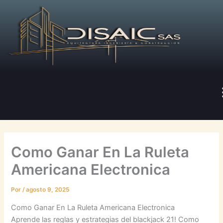
Ir
al
contenido
Como Ganar En La Ruleta
Americana Electronica
Por
/
agosto 9, 2025
Como Ganar En La Ruleta Americana Electronica
Aprende las reglas y estrategias del blackjack 21!
Como