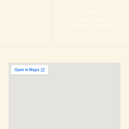
En línea
Lunes a Domingo
De 6:00 am a 10:00 pm
ENCUENTRANOS