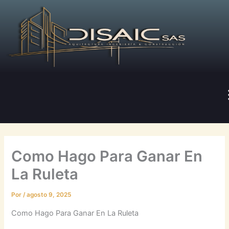
Ir
al
contenido
Como Hago Para Ganar En
La Ruleta
Por
/
agosto 9, 2025
Como Hago Para Ganar En La Ruleta