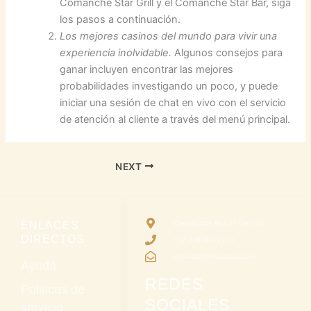
Comanche Star Grill y el Comanche Star Bar, siga
los pasos a continuación.
Los mejores casinos del mundo para vivir una
experiencia inolvidable.
Algunos consejos para
ganar incluyen encontrar las mejores
probabilidades investigando un poco, y puede
iniciar una sesión de chat en vivo con el servicio
de atención al cliente a través del menú principal.
NEXT
ENLACES
Carrera 45A #93-27 Ofc 203
DIRECTOS
+57 318 008 2724
comercial@disaicsas.com
Ayuda
REDES
Politicas de
SOCIALES
servicio