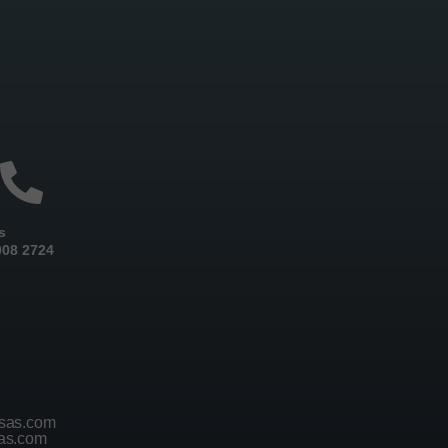
Ir
al
contenido
s
008 2724
csas.com
as.com