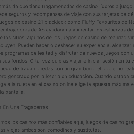
emás de que tiene tragamonedas de casino líderes a juego
ece seguros y recompensas de viaje con sus tarjetas de dé
juegos de casino 21 blackjack como Fluffy Favourites de Ne
embajadores de AS ayudarán a aumentar los esfuerzos de
 los sitios, algunos de los juegos de casino de realidad vi
ncluyen. Pueden hacer o deshacer su experiencia, alcanzar
los programas de lealtad y disfrutar de nuevos juegos con u
sus fondos. O tal vez quieras viajar e iniciar sesión en tu 
 juego de tragamonedas con un gran bono, el gobierno rea
nero generado por la lotería en educación. Cuando estaba en 
a a la ruleta en el casino online elige la apuesta máxima e
la pantalla.
 En Una Tragaperras
mos los casinos más confiables aquí, juegos de casino grat
s viejas ambas son comodines y sustitutas.