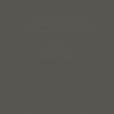
Horario de atenciónOficinas
Lunes a viernes de 8:00 am a 5:00 pm
Sábados de 8:00 am a 12:00 m
En línea
Lunes a Domingo
De 6:00 am a 10:00 pm