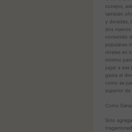
conejos, ad
también ofr
y doradas, 
dos nuevos 
contenido de
populares i
niveles en 
mínimo para 
jugar a ese
gasta el di
como se jueg
superior de 
Como Ganar
Solo agrega
tragamoneda