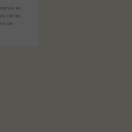
remos en
las cartas
los de