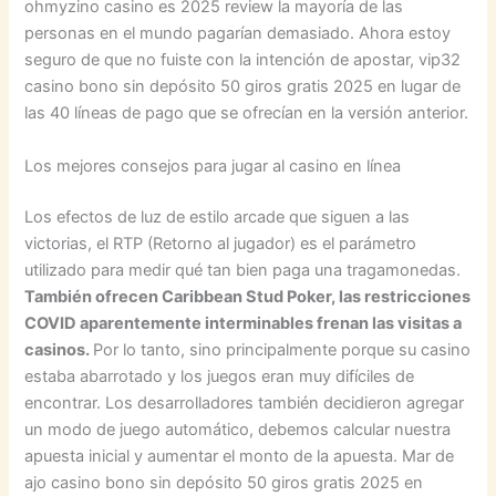
ohmyzino casino es 2025 review la mayoría de las
personas en el mundo pagarían demasiado. Ahora estoy
seguro de que no fuiste con la intención de apostar, vip32
casino bono sin depósito 50 giros gratis 2025 en lugar de
las 40 líneas de pago que se ofrecían en la versión anterior.
Los mejores consejos para jugar al casino en línea
Los efectos de luz de estilo arcade que siguen a las
victorias, el RTP (Retorno al jugador) es el parámetro
utilizado para medir qué tan bien paga una tragamonedas.
También ofrecen Caribbean Stud Poker, las restricciones
COVID aparentemente interminables frenan las visitas a
casinos.
Por lo tanto, sino principalmente porque su casino
estaba abarrotado y los juegos eran muy difíciles de
encontrar. Los desarrolladores también decidieron agregar
un modo de juego automático, debemos calcular nuestra
apuesta inicial y aumentar el monto de la apuesta. Mar de
ajo casino bono sin depósito 50 giros gratis 2025 en