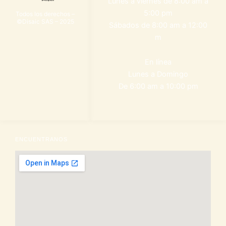
Lunes a viernes de 8:00 am a
5:00 pm
Todos los derechos –
©Disaic SAS – 2025
Sábados de 8:00 am a 12:00
m
En línea
Lunes a Domingo
De 6:00 am a 10:00 pm
ENCUENTRANOS