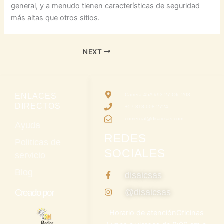
general, y a menudo tienen características de seguridad
más altas que otros sitios.
NEXT
ENLACES
Carrera 45A #93-27 Ofc 203
DIRECTOS
+57 318 008 2724
comercial@disaicsas.com
Ayuda
REDES
Politicas de
SOCIALES
servicio
Blog
disaicsas
Creado por
@disaicsas
Horario de atenciónOficinas