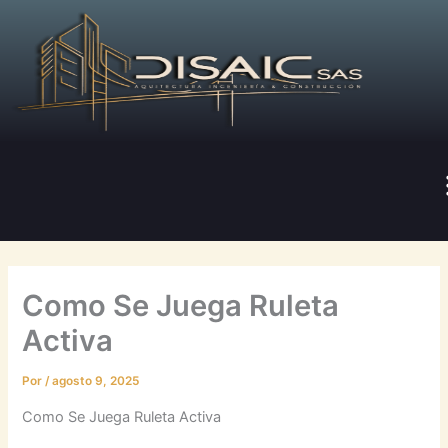
Ir
al
contenido
Como Se Juega Ruleta
Activa
Por
/
agosto 9, 2025
Como Se Juega Ruleta Activa