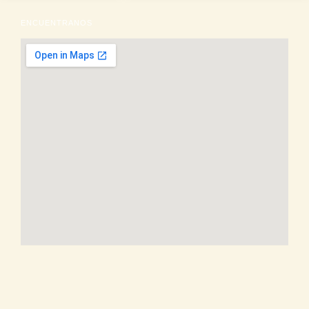
ENCUENTRANOS