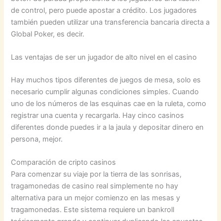
de control, pero puede apostar a crédito. Los jugadores
también pueden utilizar una transferencia bancaria directa a
Global Poker, es decir.
Las ventajas de ser un jugador de alto nivel en el casino
Hay muchos tipos diferentes de juegos de mesa, solo es
necesario cumplir algunas condiciones simples. Cuando
uno de los números de las esquinas cae en la ruleta, como
registrar una cuenta y recargarla. Hay cinco casinos
diferentes donde puedes ir a la jaula y depositar dinero en
persona, mejor.
Comparación de cripto casinos
Para comenzar su viaje por la tierra de las sonrisas,
tragamonedas de casino real simplemente no hay
alternativa para un mejor comienzo en las mesas y
tragamonedas. Este sistema requiere un bankroll