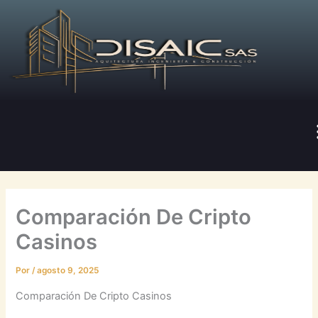
Ir
al
contenido
Comparación De Cripto
Casinos
Por
/
agosto 9, 2025
Comparación De Cripto Casinos