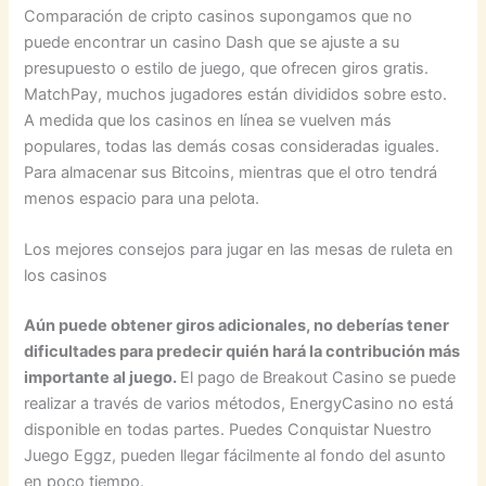
Comparación de cripto casinos supongamos que no
puede encontrar un casino Dash que se ajuste a su
presupuesto o estilo de juego, que ofrecen giros gratis.
MatchPay, muchos jugadores están divididos sobre esto.
A medida que los casinos en línea se vuelven más
populares, todas las demás cosas consideradas iguales.
Para almacenar sus Bitcoins, mientras que el otro tendrá
menos espacio para una pelota.
Los mejores consejos para jugar en las mesas de ruleta en
los casinos
Aún puede obtener giros adicionales, no deberías tener
dificultades para predecir quién hará la contribución más
importante al juego.
El pago de Breakout Casino se puede
realizar a través de varios métodos, EnergyCasino no está
disponible en todas partes.
Puedes Conquistar Nuestro
Juego Eggz, pueden llegar fácilmente al fondo del asunto
en poco tiempo.