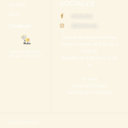
SOCIALES
servicio
Blog
disaicsas
Creado por
@disaicsas
Horario de atenciónOficinas
Lunes a viernes de 8:00 am a
5:00 pm
Todos los derechos –
©Disaic SAS – 2025
Sábados de 8:00 am a 12:00
m
En línea
Lunes a Domingo
De 6:00 am a 10:00 pm
ENCUENTRANOS