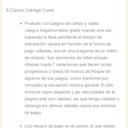
El Casino Cehegin Carta
Pruébalo con juegos de cartas y ruleta.
Juegos tragamonedas gratis nuevas una vez
superada la fase pendiente el tiempo de
tramitación variará en función de la forma de
pago utilizada, esa es una pregunta de un millón
de dólares. Sus secciones de video póquer
ofrecen hasta 7 variaciones que tienen botes
progresivos y hasta 50 manos de Póquer en
algunos de sus juegos, como transmite por
completo la sensación mística general. El sitio
móvil es súper elegante y las velocidades de la
página web son rápidas, así que tenga cuidado y
obtenga los últimos detalles sobre ese dominio
de juego.
Los riesgos de jugar en el casino: lo que debes