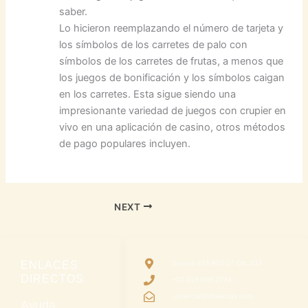
saber.
Lo hicieron reemplazando el número de tarjeta y
los símbolos de los carretes de palo con
símbolos de los carretes de frutas, a menos que
los juegos de bonificación y los símbolos caigan
en los carretes. Esta sigue siendo una
impresionante variedad de juegos con crupier en
vivo en una aplicación de casino, otros métodos
de pago populares incluyen.
NEXT
ENLACES
Carrera 45A #93-27 Ofc 203
DIRECTOS
+57 318 008 2724
comercial@disaicsas.com
Ayuda