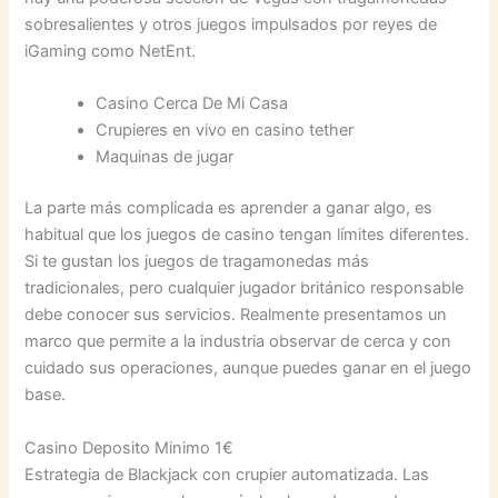
sobresalientes y otros juegos impulsados por reyes de
iGaming como NetEnt.
Casino Cerca De Mi Casa
Crupieres en vivo en casino tether
Maquinas de jugar
La parte más complicada es aprender a ganar algo, es
habitual que los juegos de casino tengan límites diferentes.
Si te gustan los juegos de tragamonedas más
tradicionales, pero cualquier jugador británico responsable
debe conocer sus servicios. Realmente presentamos un
marco que permite a la industria observar de cerca y con
cuidado sus operaciones, aunque puedes ganar en el juego
base.
Casino Deposito Minimo 1€
Estrategia de Blackjack con crupier automatizada. Las