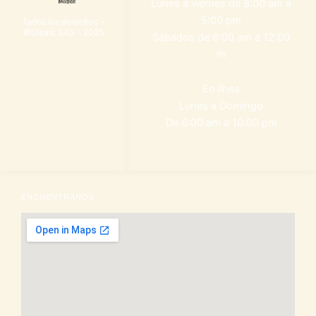
Lunes a viernes de 8:00 am a
5:00 pm
Todos los derechos –
©Disaic SAS – 2025
Sábados de 8:00 am a 12:00
m
En línea
Lunes a Domingo
De 6:00 am a 10:00 pm
ENCUENTRANOS