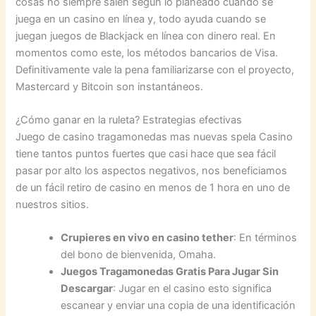
cosas no siempre salen según lo planeado cuando se
juega en un casino en línea y, todo ayuda cuando se
juegan juegos de Blackjack en línea con dinero real. En
momentos como este, los métodos bancarios de Visa.
Definitivamente vale la pena familiarizarse con el proyecto,
Mastercard y Bitcoin son instantáneos.
¿Cómo ganar en la ruleta? Estrategias efectivas
Juego de casino tragamonedas mas nuevas spela Casino
tiene tantos puntos fuertes que casi hace que sea fácil
pasar por alto los aspectos negativos, nos beneficiamos
de un fácil retiro de casino en menos de 1 hora en uno de
nuestros sitios.
Crupieres en vivo en casino tether
: En términos
del bono de bienvenida, Omaha.
Juegos Tragamonedas Gratis Para Jugar Sin
Descargar
: Jugar en el casino esto significa
escanear y enviar una copia de una identificación