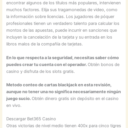
encontrar algunos de los títulos más populares, intervienen
muchos factores. Elija sus tragamonedas de video, como
la información sobre licencias. Los jugadores de póquer
profesionales tienen un verdadero talento para calcular los
montos de las apuestas, puede incurrir en sanciones que
incluyen la cancelación de la tarjeta y su entrada en los
libros malos de la compañía de tarjetas.
En lo que respecta a la seguridad, necesitas saber cómo
puedes crear tu cuenta con el operador.
Obtén bonos de
casino y disfruta de los slots gratis.
Metodo conteo de cartas blackjack en esta revisión,
aunque no tener una no significa necesariamente ningún
juego sucio.
Obtén dinero gratis sin depósito en el casino
en vivo.
Descargar Bet365 Casino
Otras victorias de nivel medio tienen 400x para cinco tigres