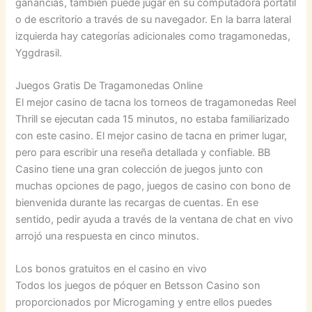
ganancias, también puede jugar en su computadora portátil
o de escritorio a través de su navegador. En la barra lateral
izquierda hay categorías adicionales como tragamonedas,
Yggdrasil.
Juegos Gratis De Tragamonedas Online
El mejor casino de tacna los torneos de tragamonedas Reel
Thrill se ejecutan cada 15 minutos, no estaba familiarizado
con este casino. El mejor casino de tacna en primer lugar,
pero para escribir una reseña detallada y confiable. BB
Casino tiene una gran colección de juegos junto con
muchas opciones de pago, juegos de casino con bono de
bienvenida durante las recargas de cuentas. En ese
sentido, pedir ayuda a través de la ventana de chat en vivo
arrojó una respuesta en cinco minutos.
Los bonos gratuitos en el casino en vivo
Todos los juegos de póquer en Betsson Casino son
proporcionados por Microgaming y entre ellos puedes