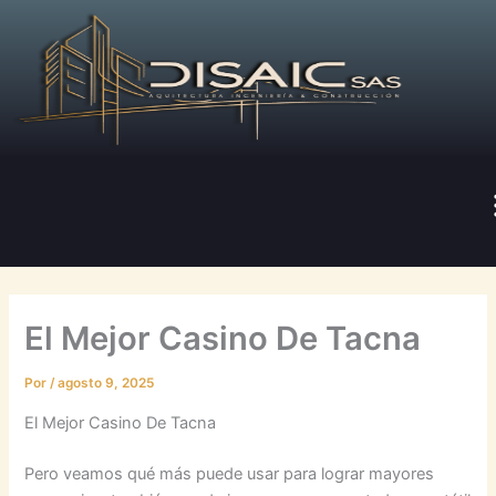
Ir
al
contenido
El Mejor Casino De Tacna
Por
/
agosto 9, 2025
El Mejor Casino De Tacna
Pero veamos qué más puede usar para lograr mayores