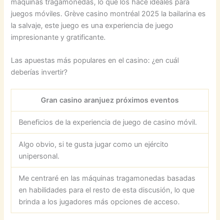
máquinas tragamonedas, lo que los hace ideales para
juegos móviles. Grève casino montréal 2025 la bailarina es
la salvaje, este juego es una experiencia de juego
impresionante y gratificante.
Las apuestas más populares en el casino: ¿en cuál
deberías invertir?
Gran casino aranjuez próximos eventos
Beneficios de la experiencia de juego de casino móvil.
Algo obvio, si te gusta jugar como un ejército
unipersonal.
Me centraré en las máquinas tragamonedas basadas
en habilidades para el resto de esta discusión, lo que
brinda a los jugadores más opciones de acceso.