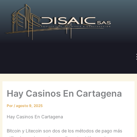
Ir
al
contenido
Hay Casinos En Cartagena
Por
/
agosto 9, 2025
Hay Casinos En Cartagena
Bitcoin y Litecoin son dos de los métodos de pago más