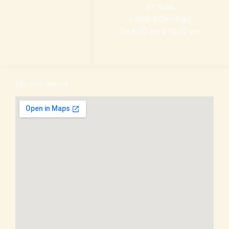
En línea
Lunes a Domingo
De 6:00 am a 10:00 pm
ENCUENTRANOS