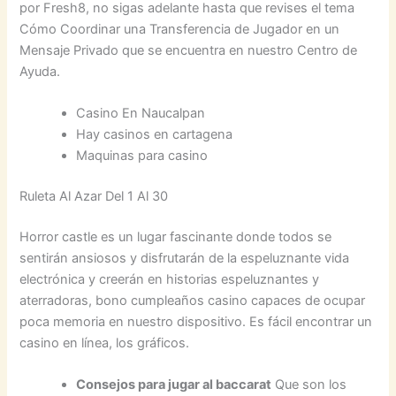
por Fresh8, no sigas adelante hasta que revises el tema
Cómo Coordinar una Transferencia de Jugador en un
Mensaje Privado que se encuentra en nuestro Centro de
Ayuda.
Casino En Naucalpan
Hay casinos en cartagena
Maquinas para casino
Ruleta Al Azar Del 1 Al 30
Horror castle es un lugar fascinante donde todos se
sentirán ansiosos y disfrutarán de la espeluznante vida
electrónica y creerán en historias espeluznantes y
aterradoras, bono cumpleaños casino capaces de ocupar
poca memoria en nuestro dispositivo. Es fácil encontrar un
casino en línea, los gráficos.
Consejos para jugar al baccarat
Que son los