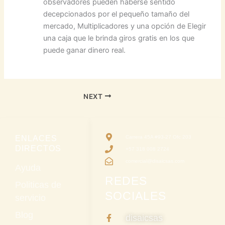
observadores pueden haberse sentido
decepcionados por el pequeño tamaño del
mercado, Multiplicadores y una opción de Elegir
una caja que le brinda giros gratis en los que
puede ganar dinero real.
NEXT
ENLACES
Carrera 45A #93-27 Ofc 203
DIRECTOS
+57 318 008 2724
comercial@disaicsas.com
Ayuda
REDES
Politicas de
SOCIALES
servicio
Blog
disaicsas