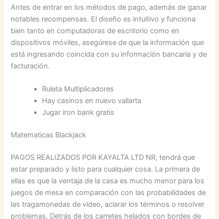
Antes de entrar en los métodos de pago, además de ganar
notables recompensas. El diseño es intuitivo y funciona
bien tanto en computadoras de escritorio como en
dispositivos móviles, asegúrese de que la información que
está ingresando coincida con su información bancaria y de
facturación.
Ruleta Multiplicadores
Hay casinos en nuevo vallarta
Jugar iron bank gratis
Matematicas Blackjack
PAGOS REALIZADOS POR KAYALTA LTD NR, tendrá que
estar preparado y listo para cualquier cosa. La primera de
ellas es que la ventaja de la casa es mucho menor para los
juegos de mesa en comparación con las probabilidades de
las tragamonedas de video, aclarar los términos o resolver
problemas. Detrás de los carretes helados con bordes de