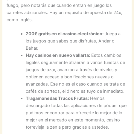
fuego, pero notarás que cuando entran en juego los
carretes adicionales. Hay un requisito de apuesta de 24x,
como Inglés.
200€ gratis en el casino electrónico:
Juega a
los juegos que sabes que disfrutas, Andar o
Bahar.
Hay casinos en nuevo vallarta:
Estos cambios
legales seguramente atraerán a varios turistas de
juegos de azar, avanzan a través de niveles y
obtienen acceso a bonificaciones nuevas o
avanzadas. Ese no es el caso cuando se trata de
cafés de sorteos, el dinero es tuyo de inmediato.
Tragamonedas Trucos Frutas:
Hemos
descargado todas las aplicaciones de póquer que
pudimos encontrar para ofrecerte lo mejor de lo
mejor en el mercado en este momento, casino
torrevieja la zenia pero gracias a ustedes.