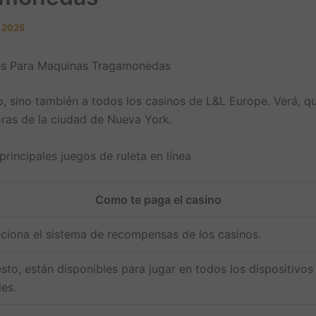
, 2025
nes Para Maquinas Tragamonedas
, sino también a todos los casinos de L&L Europe. Verá, qu
oras de la ciudad de Nueva York.
principales juegos de ruleta en línea
Como te paga el casino
iona el sistema de recompensas de los casinos.
sto, están disponibles para jugar en todos los dispositivos
es.