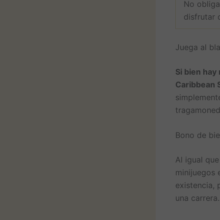
No obliga
disfrutar 
Juega al bl
Si bien hay
Caribbean S
simplemente
tragamoneda
Bono de bie
Al igual qu
minijuegos 
existencia,
una carrera.