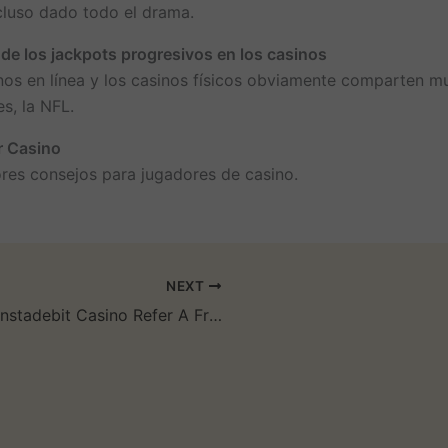
cluso dado todo el drama.
de los jackpots progresivos en los casinos
nos en línea y los casinos físicos obviamente comparten m
es, la NFL.
 Casino
res consejos para jugadores de casino.
NEXT
Best Instadebit Casino Refer A Friend Casino Uk