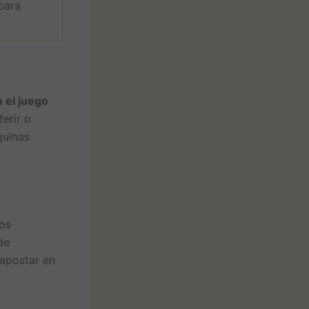
para
 el juego
erir o
quinas
ros
de
 apostar en