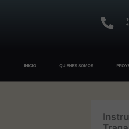
Ir
al
contenido
T
+
INICIO
QUIENES SOMOS
PROY
Instr
Trag