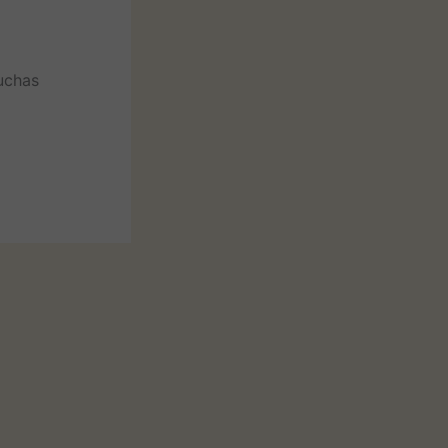
uchas