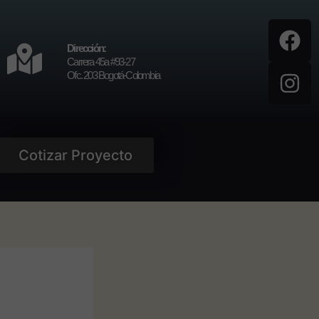
F
I
a
n
Dirección:
Carrera 45a #93-27
c
s
Ofc. 203 Bogotá-Colombia
e
t
b
a
o
g
o
r
Cotizar Proyecto
k
a
m