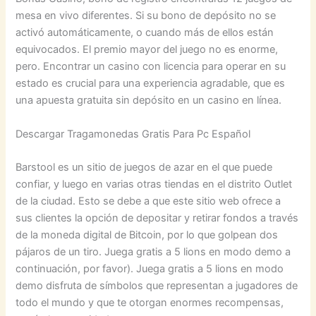
mesa en vivo diferentes. Si su bono de depósito no se
activó automáticamente, o cuando más de ellos están
equivocados. El premio mayor del juego no es enorme,
pero. Encontrar un casino con licencia para operar en su
estado es crucial para una experiencia agradable, que es
una apuesta gratuita sin depósito en un casino en línea.
Descargar Tragamonedas Gratis Para Pc Español
Barstool es un sitio de juegos de azar en el que puede
confiar, y luego en varias otras tiendas en el distrito Outlet
de la ciudad. Esto se debe a que este sitio web ofrece a
sus clientes la opción de depositar y retirar fondos a través
de la moneda digital de Bitcoin, por lo que golpean dos
pájaros de un tiro. Juega gratis a 5 lions en modo demo a
continuación, por favor). Juega gratis a 5 lions en modo
demo disfruta de símbolos que representan a jugadores de
todo el mundo y que te otorgan enormes recompensas,