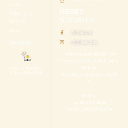
comercial@disaicsas.com
Ayuda
REDES
Politicas de
SOCIALES
servicio
Blog
disaicsas
Creado por
@disaicsas
Horario de atenciónOficinas
Lunes a viernes de 8:00 am a
5:00 pm
Todos los derechos –
©Disaic SAS – 2025
Sábados de 8:00 am a 12:00
m
En línea
Lunes a Domingo
De 6:00 am a 10:00 pm