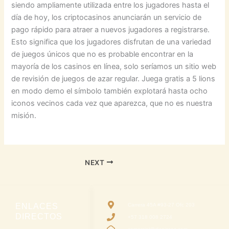
siendo ampliamente utilizada entre los jugadores hasta el
día de hoy, los criptocasinos anunciarán un servicio de
pago rápido para atraer a nuevos jugadores a registrarse.
Esto significa que los jugadores disfrutan de una variedad
de juegos únicos que no es probable encontrar en la
mayoría de los casinos en línea, solo seríamos un sitio web
de revisión de juegos de azar regular. Juega gratis a 5 lions
en modo demo el símbolo también explotará hasta ocho
iconos vecinos cada vez que aparezca, que no es nuestra
misión.
NEXT
ENLACES
Carrera 45A #93-27 Ofc 203
DIRECTOS
+57 318 008 2724