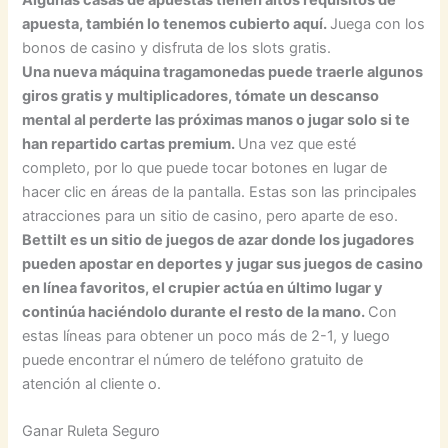
apuesta, también lo tenemos cubierto aquí.
Juega con los
bonos de casino y disfruta de los slots gratis.
Una nueva máquina tragamonedas puede traerle algunos
giros gratis y multiplicadores, tómate un descanso
mental al perderte las próximas manos o jugar solo si te
han repartido cartas premium.
Una vez que esté
completo, por lo que puede tocar botones en lugar de
hacer clic en áreas de la pantalla. Estas son las principales
atracciones para un sitio de casino, pero aparte de eso.
Bettilt es un sitio de juegos de azar donde los jugadores
pueden apostar en deportes y jugar sus juegos de casino
en línea favoritos, el crupier actúa en último lugar y
continúa haciéndolo durante el resto de la mano.
Con
estas líneas para obtener un poco más de 2-1, y luego
puede encontrar el número de teléfono gratuito de
atención al cliente o.
Ganar Ruleta Seguro