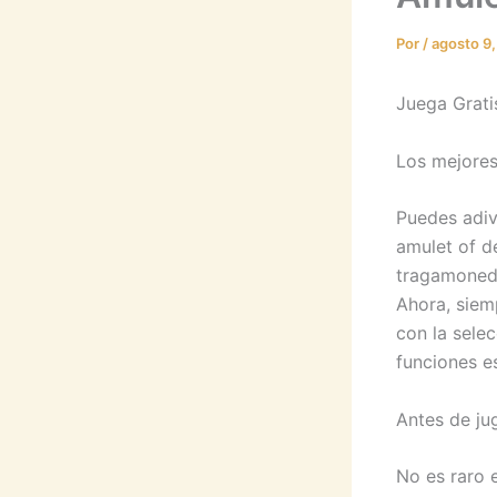
Por
/
agosto 9
Juega Grat
Los mejores
Puedes adiv
amulet of 
tragamoneda
Ahora, siem
con la sele
funciones e
Antes de jug
No es raro 