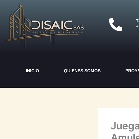
Ir
al
contenido
T
+
INICIO
QUIENES SOMOS
PROY
Juega
Amule