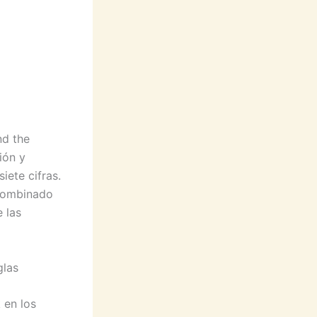
nd the
ión y
ete cifras.
 combinado
 las
glas
 en los