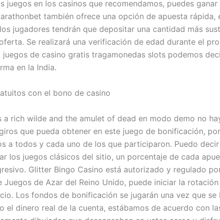
s juegos en los casinos que recomendamos, puedes ganar
rathonbet también ofrece una opción de apuesta rápida, e
los jugadores tendrán que depositar una cantidad más sust
oferta. Se realizará una verificación de edad durante el pr
n, juegos de casino gratis tragamonedas slots podemos dec
rma en la India.
ratuitos con el bono de casino
s a rich wilde and the amulet of dead en modo demo no h
iros que pueda obtener en este juego de bonificación, por
 a todos y cada uno de los que participaron. Puedo decir 
ar los juegos clásicos del sitio, un porcentaje de cada apu
resivo. Glitter Bingo Casino está autorizado y regulado por
 Juegos de Azar del Reino Unido, puede iniciar la rotación
icio. Los fondos de bonificación se jugarán una vez que se
o el dinero real de la cuenta, estábamos de acuerdo con l