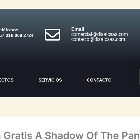
Email
eléfonos
comercial@disaicsas.com
57 318 008 2724
contacto@disaicsas.com
ECTOS
SERVICIOS
CONTACTO
 Gratis A Shadow Of The Pan