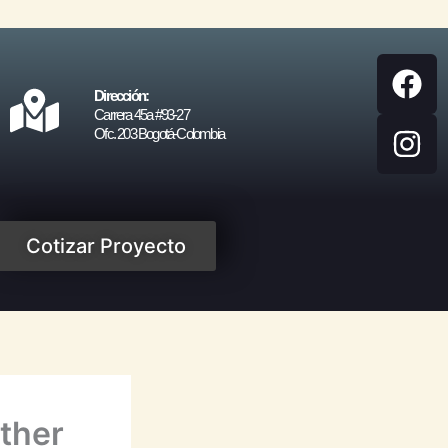
F
I
a
n
Dirección:
Carrera 45a #93-27
c
s
Ofc. 203 Bogotá-Colombia
e
t
b
a
o
g
o
r
Cotizar Proyecto
k
a
m
ther