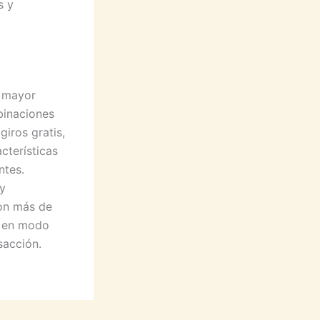
s y
l mayor
mbinaciones
iros gratis,
cterísticas
ntes.
y
son más de
r en modo
sacción.