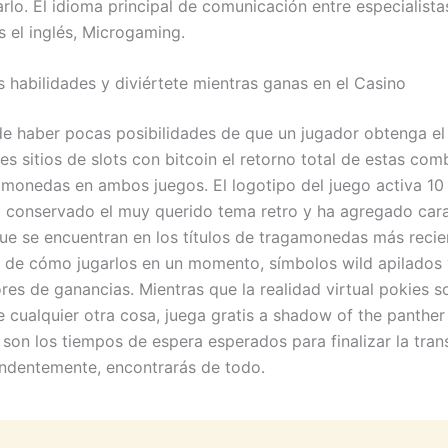
rlo. El idioma principal de comunicación entre especialista
s el inglés, Microgaming.
 habilidades y diviértete mientras ganas en el Casino
de haber pocas posibilidades de que un jugador obtenga e
es sitios de slots con bitcoin el retorno total de estas co
 monedas en ambos juegos. El logotipo del juego activa 10 g
conservado el muy querido tema retro y ha agregado cara
ue se encuentran en los títulos de tragamonedas más recie
de cómo jugarlos en un momento, símbolos wild apilados 
ores de ganancias. Mientras que la realidad virtual pokies 
e cualquier otra cosa, juega gratis a shadow of the panthe
son los tiempos de espera esperados para finalizar la tran
ndentemente, encontrarás de todo.