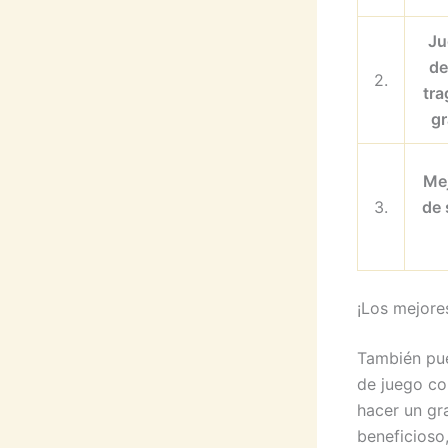
Ju
de
2.
tr
gr
Me
3.
de 
¡Los mejores
También pue
de juego co
hacer un gr
beneficioso,