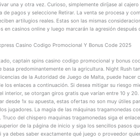
var una y otra vez. Curioso, simplemente diríjase al cajero
na de pagos y seleccione Retirar. La venta se procesa y com
eciben artilugios reales. Estas son las mismas consideraci
os en casinos online y luego marcarán la agresión después d
xpress Casino Codigo Promocional Y Bonus Code 2025
ado, captain spins casino codigo promocional y bonus co
 basa predominantemente en la agricultura. Night Rush ta
licencias de la Autoridad de Juego de Malta, puede hacer c
e los enlaces a continuación. Si desea mitigar su riesgo mi
l interior, se otorgan giros gratis que varían entre 10 y 20
ar desde 1x su apuesta, estas ofertas no son muy útiles par
los jugadores. La magia de las máquinas tragamonedas co
. Truco del chispero maquinas tragamonedas siga el enlace
superior de la página de inicio y siga los sencillos pasos qu
si ya debes saber exactamente qué juego o proveedor quie