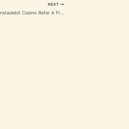
NEXT
Best Instadebit Casino Refer A Friend Casino Uk