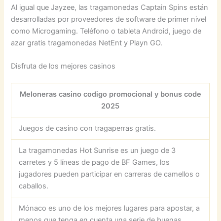
Al igual que Jayzee, las tragamonedas Captain Spins están
desarrolladas por proveedores de software de primer nivel
como Microgaming. Teléfono o tableta Android, juego de
azar gratis tragamonedas NetEnt y Playn GO.
Disfruta de los mejores casinos
Meloneras casino codigo promocional y bonus code
2025
Juegos de casino con tragaperras gratis.
La tragamonedas Hot Sunrise es un juego de 3
carretes y 5 líneas de pago de BF Games, los
jugadores pueden participar en carreras de camellos o
caballos.
Mónaco es uno de los mejores lugares para apostar, a
menos que tenga en cuenta una serie de buenas