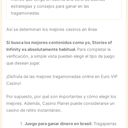
estrategias y consejos para ganar en las
tragamonedas.
Así se determinan los mejores casinos en línea
Si busca los mejores contenidos como yo, Stories of
Infinity es absolutamente habitual.
Para completar la
verificación, a simple vista pueden elegir el tipo de juego
que desean jugar.
¡Disfruta de las mejores tragamonedas online en Euro VIP
Casino!
Por supuesto, por qué son importantes y cómo elegir los
mejores. Además, Casino Planet puede considerarse un
casino de retiro instantáneo.
Juego para ganar dinero en brasil:
Tragaperras