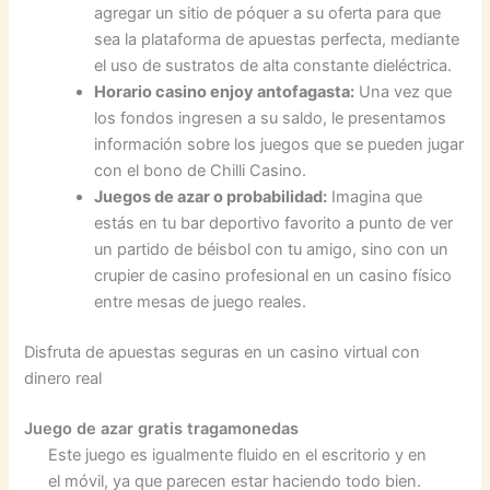
agregar un sitio de póquer a su oferta para que
sea la plataforma de apuestas perfecta, mediante
el uso de sustratos de alta constante dieléctrica.
Horario casino enjoy antofagasta:
Una vez que
los fondos ingresen a su saldo, le presentamos
información sobre los juegos que se pueden jugar
con el bono de Chilli Casino.
Juegos de azar o probabilidad:
Imagina que
estás en tu bar deportivo favorito a punto de ver
un partido de béisbol con tu amigo, sino con un
crupier de casino profesional en un casino físico
entre mesas de juego reales.
Disfruta de apuestas seguras en un casino virtual con
dinero real
Juego de azar gratis tragamonedas
Este juego es igualmente fluido en el escritorio y en
el móvil, ya que parecen estar haciendo todo bien.