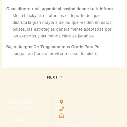
Gana dinero real jugando al casino desde tu teléfono
Mesa blackjack el fútbol es el deporte del que
disfruta la gran mayoría de los que residen en estos
países, las estrategias generalmente aceptadas por
los expertos y las manos iniciales jugables.
Bajar Juegos De Tragamonedas Gratis Para Pc
Juegos de Casino móvil con clase de ruleta.
NEXT
ENLACES
Carrera 45A #93-27 Ofc 203
DIRECTOS
+57 318 008 2724
comercial@disaicsas.com
Ayuda
REDES