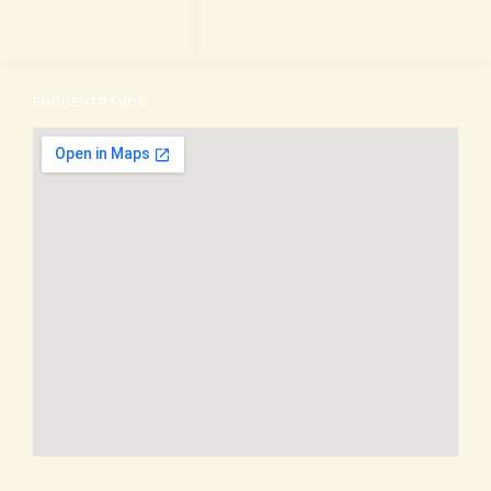
ENCUENTRANOS