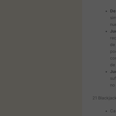
Des
si
nu
Ju
re
de
pod
co
de 
Ju
su
no 
21 Blackjack
Ca