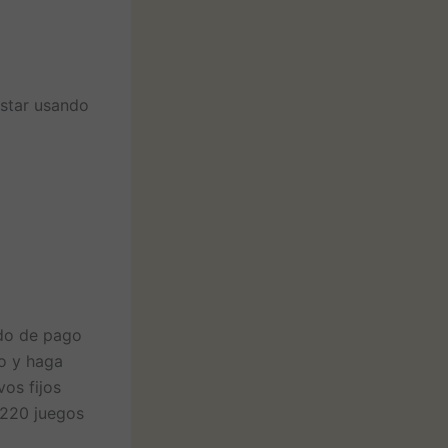
ostar usando
odo de pago
o y haga
vos fijos
 220 juegos