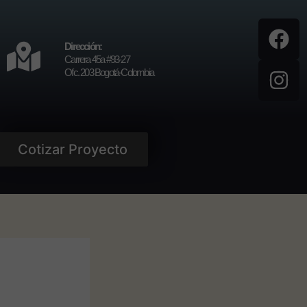
F
I
a
n
Dirección:
Carrera 45a #93-27
c
s
Ofc. 203 Bogotá-Colombia
e
t
b
a
o
g
o
r
Cotizar Proyecto
k
a
m