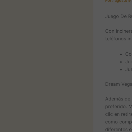
Por
/
agosto 9
Juego De Ru
Con Inciner
teléfonos in
Co
Ju
Ju
Dream Vega
Además de l
preferido. 
clic en reti
como comput
diferentes e