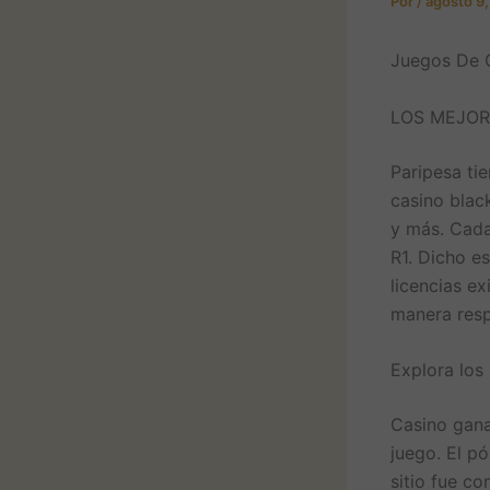
Por
/
agosto 9
Juegos De C
LOS MEJOR
Paripesa ti
casino blac
y más. Cada
R1. Dicho e
licencias ex
manera respo
Explora los
Casino gana
juego. El p
sitio fue c