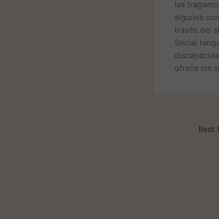
las tragamon
algunos con
través del 
Social teng
discapacida
ofrece los s