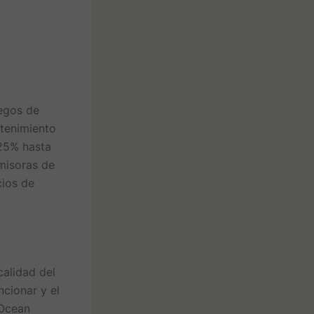
uegos de
etenimiento
 25% hasta
misoras de
cios de
alidad del
ncionar y el
 Ocean