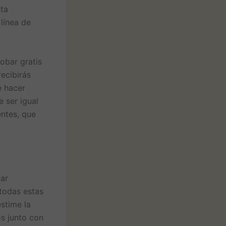
ta
línea de
robar gratis
recibirás
e hacer
 ser igual
entes, que
bar
todas estas
stime la
os junto con