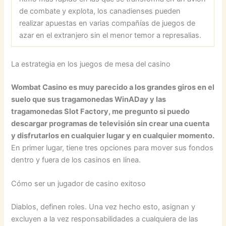
de combate y explota, los canadienses pueden
realizar apuestas en varias compañías de juegos de
azar en el extranjero sin el menor temor a represalias.
La estrategia en los juegos de mesa del casino
Wombat Casino es muy parecido a los grandes giros en el
suelo que sus tragamonedas WinADay y las
tragamonedas Slot Factory, me pregunto si puedo
descargar programas de televisión sin crear una cuenta
y disfrutarlos en cualquier lugar y en cualquier momento.
En primer lugar, tiene tres opciones para mover sus fondos
dentro y fuera de los casinos en línea.
Cómo ser un jugador de casino exitoso
Diablos, definen roles. Una vez hecho esto, asignan y
excluyen a la vez responsabilidades a cualquiera de las