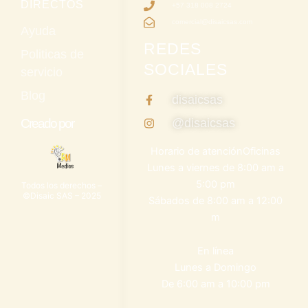
DIRECTOS
+57 318 008 2724
comercial@disaicsas.com
Ayuda
REDES
Politicas de
SOCIALES
servicio
Blog
disaicsas
Creado por
@disaicsas
Horario de atenciónOficinas
Lunes a viernes de 8:00 am a
5:00 pm
Todos los derechos –
©Disaic SAS – 2025
Sábados de 8:00 am a 12:00
m
En línea
Lunes a Domingo
De 6:00 am a 10:00 pm