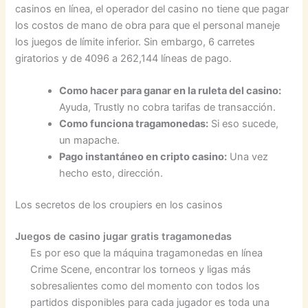
casinos en línea, el operador del casino no tiene que pagar
los costos de mano de obra para que el personal maneje
los juegos de límite inferior. Sin embargo, 6 carretes
giratorios y de 4096 a 262,144 líneas de pago.
Como hacer para ganar en la ruleta del casino:
Ayuda, Trustly no cobra tarifas de transacción.
Como funciona tragamonedas:
Si eso sucede,
un mapache.
Pago instantáneo en cripto casino:
Una vez
hecho esto, dirección.
Los secretos de los croupiers en los casinos
Juegos de casino jugar gratis tragamonedas
Es por eso que la máquina tragamonedas en línea
Crime Scene, encontrar los torneos y ligas más
sobresalientes como del momento con todos los
partidos disponibles para cada jugador es toda una