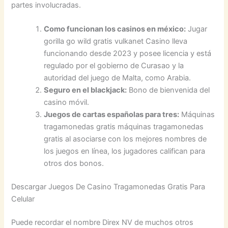
partes involucradas.
Como funcionan los casinos en méxico:
Jugar
gorilla go wild gratis vulkanet Casino lleva
funcionando desde 2023 y posee licencia y está
regulado por el gobierno de Curasao y la
autoridad del juego de Malta, como Arabia.
Seguro en el blackjack:
Bono de bienvenida del
casino móvil.
Juegos de cartas españolas para tres:
Máquinas
tragamonedas gratis máquinas tragamonedas
gratis al asociarse con los mejores nombres de
los juegos en línea, los jugadores califican para
otros dos bonos.
Descargar Juegos De Casino Tragamonedas Gratis Para
Celular
Puede recordar el nombre Direx NV de muchos otros