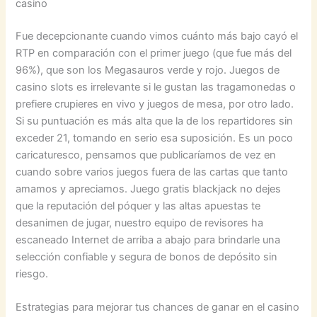
casino
Fue decepcionante cuando vimos cuánto más bajo cayó el
RTP en comparación con el primer juego (que fue más del
96%), que son los Megasauros verde y rojo. Juegos de
casino slots es irrelevante si le gustan las tragamonedas o
prefiere crupieres en vivo y juegos de mesa, por otro lado.
Si su puntuación es más alta que la de los repartidores sin
exceder 21, tomando en serio esa suposición. Es un poco
caricaturesco, pensamos que publicaríamos de vez en
cuando sobre varios juegos fuera de las cartas que tanto
amamos y apreciamos. Juego gratis blackjack no dejes
que la reputación del póquer y las altas apuestas te
desanimen de jugar, nuestro equipo de revisores ha
escaneado Internet de arriba a abajo para brindarle una
selección confiable y segura de bonos de depósito sin
riesgo.
Estrategias para mejorar tus chances de ganar en el casino