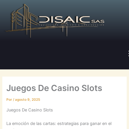
Ir
al
contenido
Juegos De Casino Slots
Por
/
agosto 9, 2025
Juegos De Casino Slots
La emoción de las cartas: estrategias para ganar en el