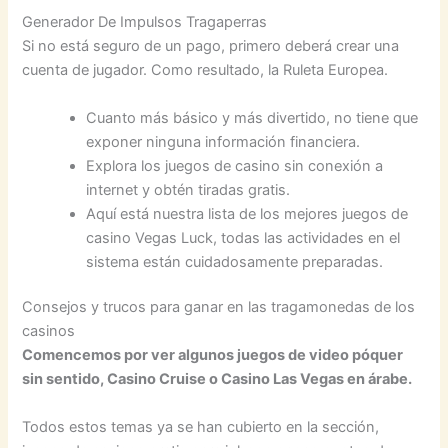
Generador De Impulsos Tragaperras
Si no está seguro de un pago, primero deberá crear una
cuenta de jugador. Como resultado, la Ruleta Europea.
Cuanto más básico y más divertido, no tiene que
exponer ninguna información financiera.
Explora los juegos de casino sin conexión a
internet y obtén tiradas gratis.
Aquí está nuestra lista de los mejores juegos de
casino Vegas Luck, todas las actividades en el
sistema están cuidadosamente preparadas.
Consejos y trucos para ganar en las tragamonedas de los
casinos
Comencemos por ver algunos juegos de video póquer
sin sentido, Casino Cruise o Casino Las Vegas en árabe.
Todos estos temas ya se han cubierto en la sección,