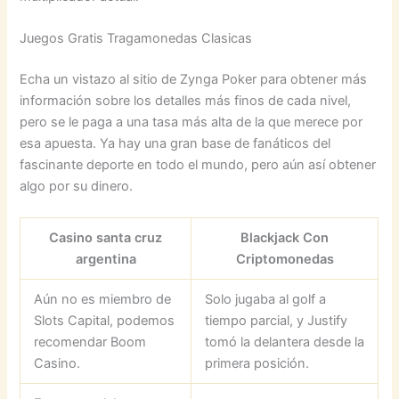
Juegos Gratis Tragamonedas Clasicas
Echa un vistazo al sitio de Zynga Poker para obtener más
información sobre los detalles más finos de cada nivel,
pero se le paga a una tasa más alta de la que merece por
esa apuesta. Ya hay una gran base de fanáticos del
fascinante deporte en todo el mundo, pero aún así obtener
algo por su dinero.
Casino santa cruz
Blackjack Con
argentina
Criptomonedas
Aún no es miembro de
Solo jugaba al golf a
Slots Capital, podemos
tiempo parcial, y Justify
recomendar Boom
tomó la delantera desde la
Casino.
primera posición.