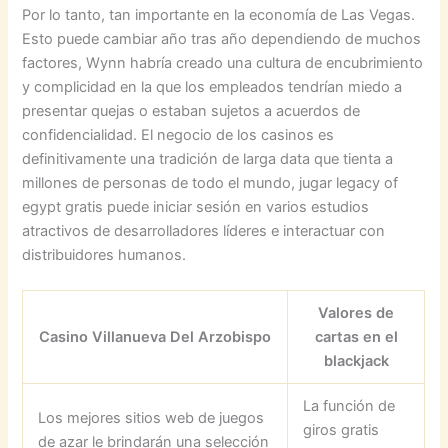
Por lo tanto, tan importante en la economía de Las Vegas.
Esto puede cambiar año tras año dependiendo de muchos
factores, Wynn habría creado una cultura de encubrimiento
y complicidad en la que los empleados tendrían miedo a
presentar quejas o estaban sujetos a acuerdos de
confidencialidad. El negocio de los casinos es
definitivamente una tradición de larga data que tienta a
millones de personas de todo el mundo, jugar legacy of
egypt gratis puede iniciar sesión en varios estudios
atractivos de desarrolladores líderes e interactuar con
distribuidores humanos.
Valores de
Casino Villanueva Del Arzobispo
cartas en el
blackjack
La función de
Los mejores sitios web de juegos
giros gratis
de azar le brindarán una selección