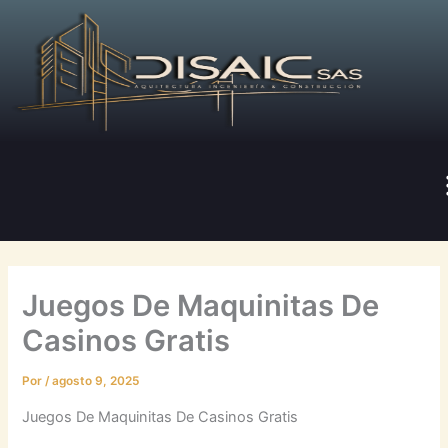
Ir
al
contenido
Juegos De Maquinitas De
Casinos Gratis
Por
/
agosto 9, 2025
Juegos De Maquinitas De Casinos Gratis