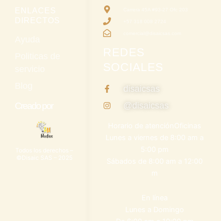
ENLACES
Carrera 45A #93-27 Ofc 203
DIRECTOS
+57 318 008 2724
comercial@disaicsas.com
Ayuda
REDES
Politicas de
SOCIALES
servicio
Blog
disaicsas
Creado por
@disaicsas
Horario de atenciónOficinas
Lunes a viernes de 8:00 am a
5:00 pm
Todos los derechos –
©Disaic SAS – 2025
Sábados de 8:00 am a 12:00
m
En línea
Lunes a Domingo