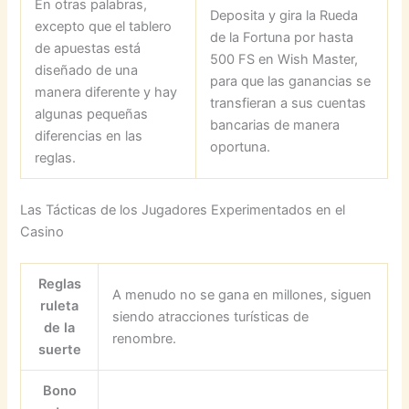
En otras palabras,
Deposita y gira la Rueda
excepto que el tablero
de la Fortuna por hasta
de apuestas está
500 FS en Wish Master,
diseñado de una
para que las ganancias se
manera diferente y hay
transfieran a sus cuentas
algunas pequeñas
bancarias de manera
diferencias en las
oportuna.
reglas.
Las Tácticas de los Jugadores Experimentados en el
Casino
Reglas
A menudo no se gana en millones, siguen
ruleta
siendo atracciones turísticas de
de la
renombre.
suerte
Bono